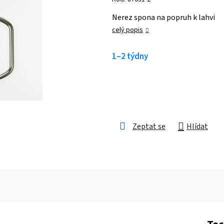
je
Nerez spona na popruh k lahvi
0,0
celý popis
z 5
hvězdiček.
1–2 týdny
Zeptat se
Hlídat