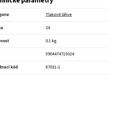
hnické parametry
gorie
Tlakové láhve
ka
24
nost
0.1 kg
5904474715024
dnací kód
87031-2