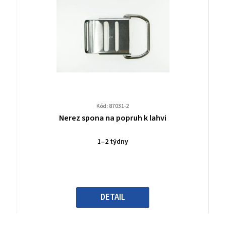
Kód: 87031-2
Průměrné
Nerez spona na popruh k lahvi
hodnocení
produktu
1–2 týdny
je
0,0
z
5
hvězdiček.
DETAIL