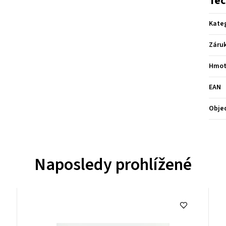
Tec
Kate
Záru
Hmot
EAN
Obje
Naposledy prohlížené