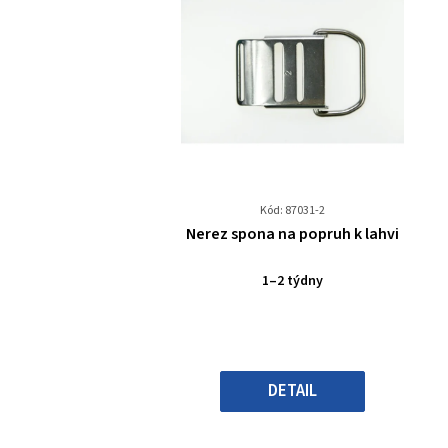
Kód: 87031-2
Průměrné
Nerez spona na popruh k lahvi
hodnocení
produktu
1–2 týdny
je
0,0
z
5
hvězdiček.
DETAIL