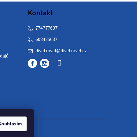
Kontakt
774777637
608425637
divetravel
@
divetravel.cz
dajů
Souhlasím