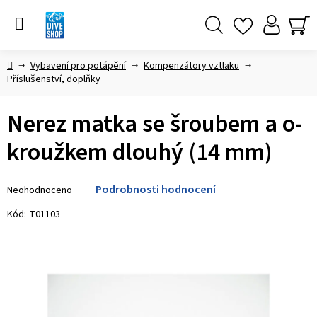
Přejít
na
obsah
Hledat
NÁ
KO
Domů
Vybavení pro potápění
Kompenzátory vztlaku
Příslušenství, doplňky
Nerez matka se šroubem a o-
kroužkem dlouhý (14 mm)
Průměrné
Podrobnosti hodnocení
Neohodnoceno
hodnocení
produktu
Kód:
T01103
je
0,0
z 5
hvězdiček.