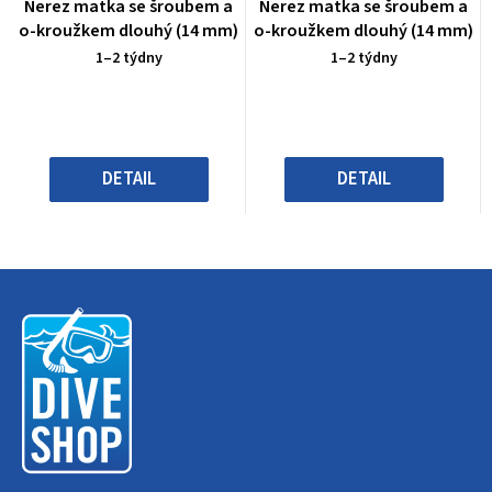
Průměrné
Průměrné
Nerez matka se šroubem a
Nerez matka se šroubem a
hodnocení
hodnocení
o-kroužkem dlouhý (14 mm)
o-kroužkem dlouhý (14 mm)
produktu
produktu
1–2 týdny
1–2 týdny
je
je
0,0
0,0
z
z
5
5
hvězdiček.
hvězdiček.
DETAIL
DETAIL
Z
á
p
a
t
í