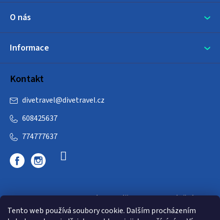
O nás
Informace
Kontakt
divetravel
@
divetravel.cz
608425637
774777637
DIVETRAVEL - cestovní kancelář - cesty za potápěním
Tento web používá soubory cookie. Dalším procházením