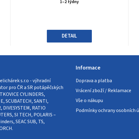
produktu
1–2 týdny
je
0,0
z
5
hvězdiček.
DETAIL
Informace
lichárek s.r.o - výhradní
Doprava a platba
utor pro ČR a SR potápěčských
Vrácení zboží / Reklamace
VÍTKOVICE CYLINDERS,
Vše o nákupu
E, SCUBATECH, SANTI,
, DIVESYSTEM, RATIO
Podmínky ochrany osobních ú
ERS, SI TECH, POLARIS –
inders, SEAC SUB, TS,
ORCH.