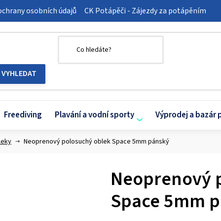
chrany osobních údajů
CK Potápěči - Zájezdy za potápěním
Freediving
Plavání a vodní sporty
Výprodej a bazár 
leky
Neoprenový polosuchý oblek Space 5mm pánský
Neoprenový 
Space 5mm p
Průměrné