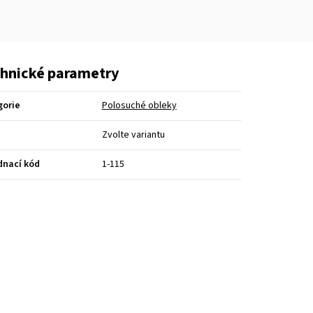
hnické parametry
gorie
Polosuché obleky
Zvolte variantu
dnací kód
1-115