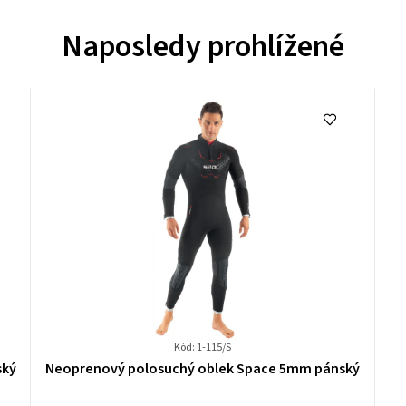
Naposledy prohlížené
Kód: 1-115/S
Průměrné
ský
Neoprenový polosuchý oblek Space 5mm pánský
hodnocení