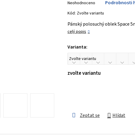
Podrobnosti 
Neohodnoceno
hodnocení
produktu
Kód:
Zvolte variantu
je
Pánský polosuchý oblek Space 5
0,0
celý popis
z 5
hvězdiček.
Varianta:
zvolte variantu
Zeptat se
Hlídat