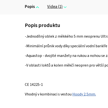
Popis
Videa (1)
-Jednodílný oblek z měkkého 5 mm neoprenu Ultr
-Minimální průnik vody díky speciální vodní bariéř
-Aquastop - dvojité manžety na rukou a nohou se z
-V oblasti loktů a kolen měkčí neopren pro větší p
CE 14225-1
Vhodný v kombinaci s vestou
Hoody 2,5mm.