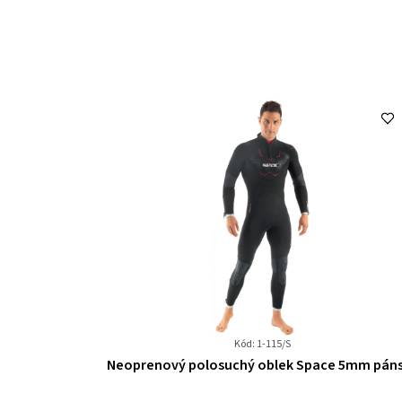
Kód: 1-115/S
Průměrné
Neoprenový polosuchý oblek Space 5mm pán
hodnocení