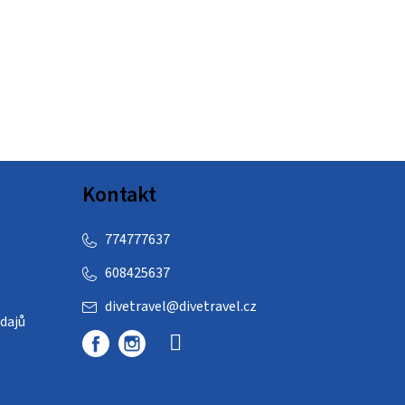
Kontakt
774777637
608425637
divetravel
@
divetravel.cz
dajů