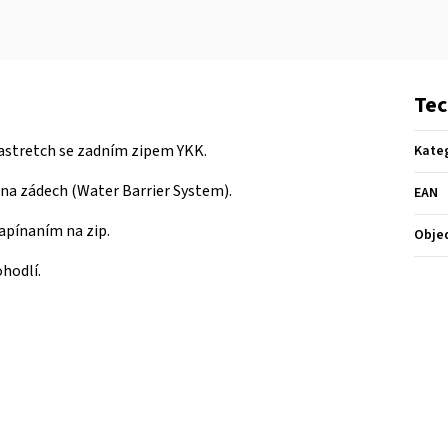
Tec
astretch se zadním zipem YKK.
Kate
e na zádech
(Water Barrier System).
EAN
apínaním na zip.
Obje
ohodlí.