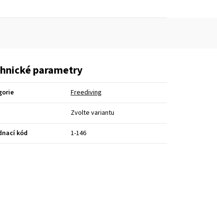
hnické parametry
gorie
Freediving
Zvolte variantu
dnací kód
1-146