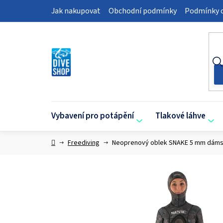
Přejít
Jak nakupovat
Obchodní podmínky
Podmínky o
na
obsah
Vybavení pro potápění
Tlakové láhve
Domů
Freediving
Neoprenový oblek SNAKE 5 mm dám