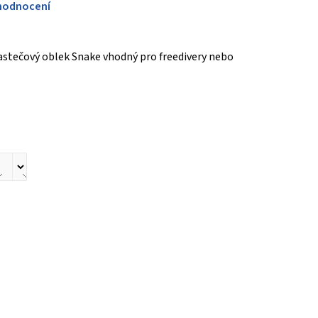
hodnocení
astečový oblek Snake vhodný pro freedivery nebo