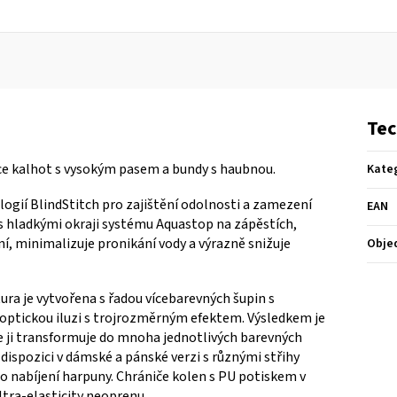
Tec
ce kalhot s vysokým pasem a bundy s haubnou.
Kate
logií BlindStitch pro zajištění odolnosti a zamezení
EAN
 s hladkými okraji systému Aquastop na zápěstích,
ní, minimalizuje pronikání vody a výrazně snižuje
Obje
ura je vytvořena s řadou vícebarevných šupin s
 optickou iluzi s trojrozměrným efektem.
Výsledkem je
že ji transformuje do mnoha jednotlivých barevných
dispozici v dámské a pánské verzi s různými střihy
o nabíjení harpuny. Chrániče kolen s PU potiskem v
ltra-elasticity neoprenu.