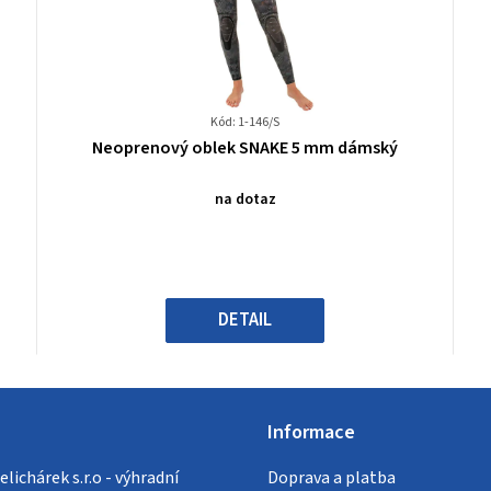
Kód: 1-146/S
Průměrné
Neoprenový oblek SNAKE 5 mm dámský
hodnocení
produktu
na dotaz
je
0,0
z
5
hvězdiček.
DETAIL
Informace
lichárek s.r.o - výhradní
Doprava a platba