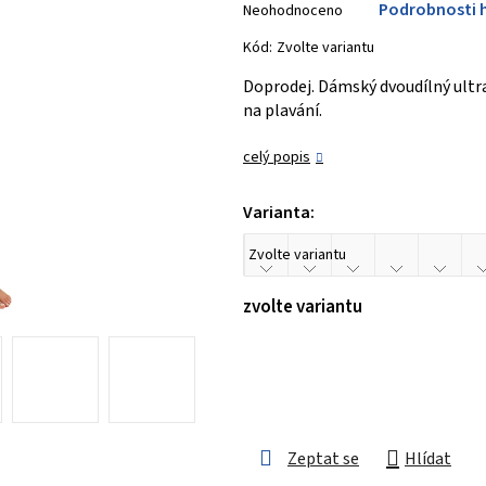
Podrobnosti 
Neohodnoceno
hodnocení
produktu
Kód:
Zvolte variantu
je
Doprodej. Dámský dvoudílný ultr
0,0
na plavání.
z 5
hvězdiček.
celý popis
Varianta:
zvolte variantu
Zeptat se
Hlídat