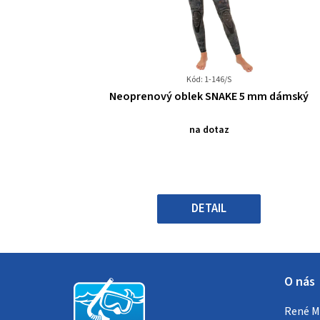
Kód: 1-146/S
Průměrné
Neoprenový oblek SNAKE 5 mm dámský
hodnocení
produktu
na dotaz
je
0,0
z
5
hvězdiček.
DETAIL
Z
O nás
á
René Me