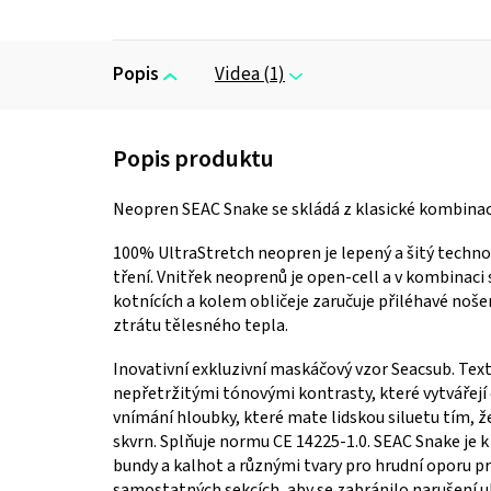
Popis
Videa (1)
Neopren SEAC Snake se skládá z klasické kombina
100% UltraStretch neopren je lepený a šitý techno
tření.
Vnitřek neoprenů je open-cell a v kombinaci
kotnících a kolem obličeje zaručuje přiléhavé noše
ztrátu tělesného tepla.
Inovativní exkluzivní maskáčový vzor Seacsub.
Text
nepřetržitými tónovými kontrasty, které vytvářejí
vnímání hloubky, které mate lidskou siluetu tím, 
skvrn.
Splňuje normu CE 14225-1.0. SEAC Snake je k 
bundy a kalhot a různými tvary pro hrudní oporu pr
samostatných sekcích, aby se zabránilo narušení u