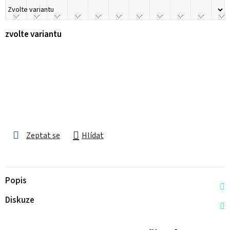
zvolte variantu
Zeptat se
Hlídat
Popis
Diskuze