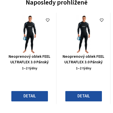
Naposledy prohlížené
Průměrné
Průměrné
Neoprenový oblek FEEL
Neoprenový oblek FEEL
hodnocení
hodnocení
ULTRAFLEX 3.0 Pánský
ULTRAFLEX 3.0 Pánský
produktu
produktu
1–2 týdny
1–2 týdny
je
je
0,0
0,0
z
z
5
5
hvězdiček.
hvězdiček.
DETAIL
DETAIL