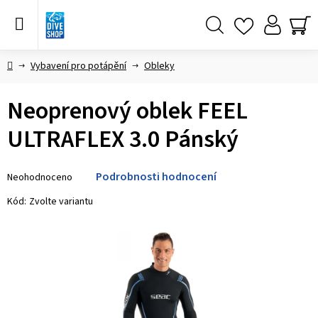
Přejít
na
obsah
Hledat
NÁ
KO
Domů
Vybavení pro potápění
Obleky
Neoprenový oblek FEEL
ULTRAFLEX 3.0 Pánský
Průměrné
Podrobnosti hodnocení
Neohodnoceno
hodnocení
produktu
Kód:
Zvolte variantu
je
0,0
z 5
hvězdiček.