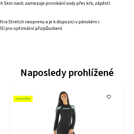
kin navíc zamezuje pronikání vody přes krk, zápěstí
ra Stretch neoprenu a je k dispozici v pánském i
ší pro optimální přizpůsobení.
Naposledy prohlížené
novinka