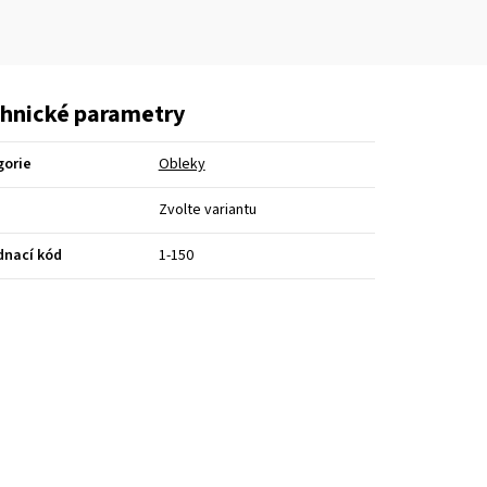
hnické parametry
gorie
Obleky
Zvolte variantu
dnací kód
1-150