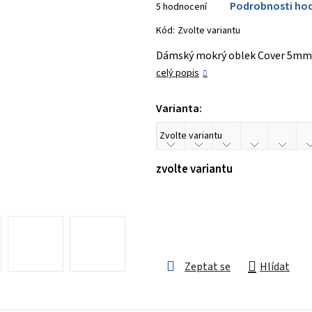
Podrobnosti ho
5 hodnocení
hodnocení
produktu
Kód:
Zvolte variantu
je
Dámský mokrý oblek Cover 5mm 
3,8
celý popis
z 5
hvězdiček.
Varianta:
zvolte variantu
Zeptat se
Hlídat