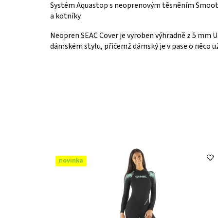
Systém Aquastop s neoprenovým těsněním Smooth S
a kotníky.
Neopren SEAC Cover je vyroben výhradně z 5 mm Ult
dámském stylu, přičemž dámský je v pase o něco už
novinka