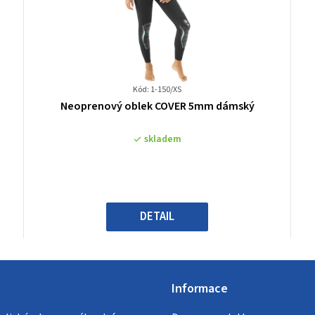
Kód: 1-150/XS
Průměrné
Neoprenový oblek COVER 5mm dámský
hodnocení
produktu
skladem
je
3,8
z
5
hvězdiček.
DETAIL
Informace