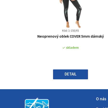
Kód: 1-150/XS
Průměrné
Neoprenový oblek COVER 5mm dámský
hodnocení
produktu
skladem
je
3,8
z
5
hvězdiček.
DETAIL
Z
O nás
á