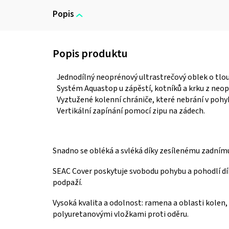
Popis
Jednodílný neoprénový
ultrastrečový
oblek o tlo
Systém Aquastop u zápěstí, kotníků a krku
z neop
Vyztužené kolenní chrániče, které nebrání v pohy
Vertikální zapínání pomocí zipu na zádech.
Snadno se obléká a svléká díky zesílenému zadním
SEAC Cover poskytuje svobodu pohybu a pohodlí dí
podpaží.
Vysoká kvalita a odolnost: ramena a oblasti kolen,
polyuretanovými vložkami proti oděru.