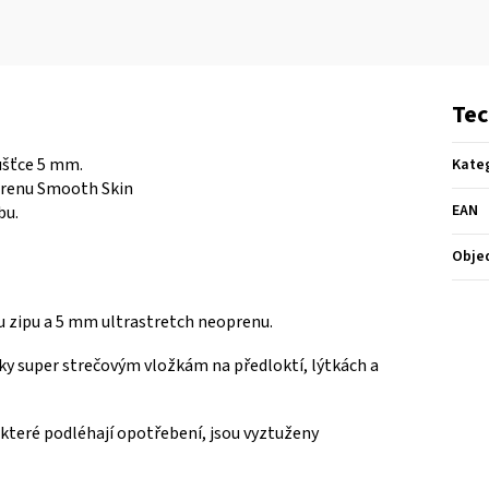
Tec
ušťce 5 mm.
Kate
renu Smooth Skin
EAN
bu.
Obje
u zipu a 5 mm ultrastretch neoprenu.
ky super strečovým vložkám na předloktí, lýtkách a
 které podléhají opotřebení, jsou vyztuženy