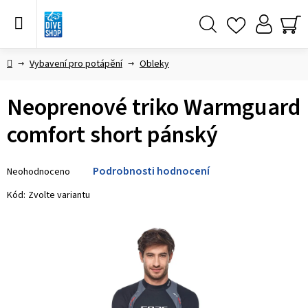
Přejít
na
obsah
Hledat
NÁ
KO
Domů
Vybavení pro potápění
Obleky
Neoprenové triko Warmguard
comfort short pánský
Průměrné
Podrobnosti hodnocení
Neohodnoceno
hodnocení
produktu
Kód:
Zvolte variantu
je
0,0
z 5
hvězdiček.