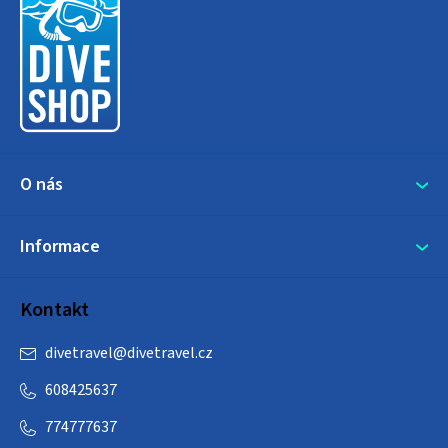
p
a
t
í
O nás
Informace
Kontakt
divetravel
@
divetravel.cz
608425637
774777637