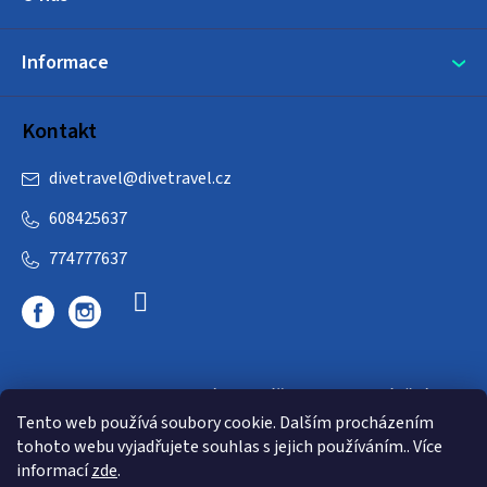
Informace
Kontakt
divetravel
@
divetravel.cz
608425637
774777637
DIVETRAVEL - cestovní kancelář - cesty za potápěním
Tento web používá soubory cookie. Dalším procházením
tohoto webu vyjadřujete souhlas s jejich používáním.. Více
informací
zde
.