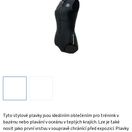
Tyto stylové plavky jsou ideálním oblečením pro trénink v
bazénu nebo plavání v oceánu v teplých krajích. Lze je také
nosit jako první vrstvu v soupravě chránící před expozicí. Plavky