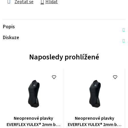
Zeptat se
Hlídat
Popis
Diskuze
Naposledy prohlížené
Průměrné
Průměrné
Neoprenové plavky
Neoprenové plavky
hodnocení
hodnocení
EVERFLEX YULEX® 2mm bez
EVERFLEX YULEX® 2mm bez