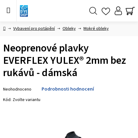
Přejít
na
obsah
Hledat
NÁ
KO
Domů
Vybavení pro potápění
Obleky
Mokré obleky
Neoprenové plavky
EVERFLEX YULEX® 2mm bez
rukávů - dámská
Průměrné
Podrobnosti hodnocení
Neohodnoceno
hodnocení
produktu
Kód:
Zvolte variantu
je
0,0
z 5
hvězdiček.