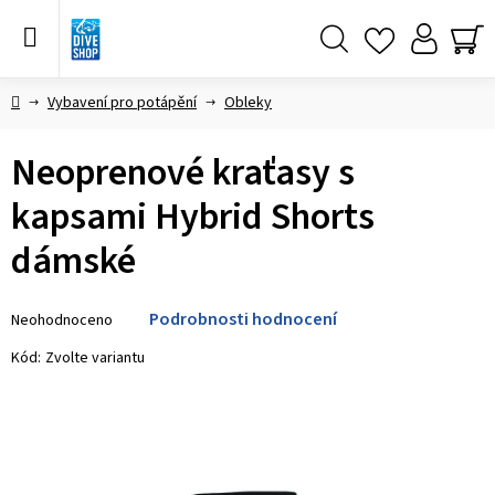
Přejít
na
obsah
Hledat
NÁ
KO
Domů
Vybavení pro potápění
Obleky
Neoprenové kraťasy s
kapsami Hybrid Shorts
dámské
Průměrné
Podrobnosti hodnocení
Neohodnoceno
hodnocení
produktu
Kód:
Zvolte variantu
je
0,0
z 5
hvězdiček.