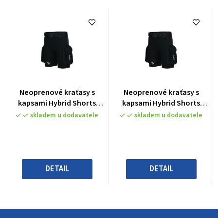
Průměrné
Průměrné
Neoprenové kraťasy s
Neoprenové kraťasy s
hodnocení
hodnocení
kapsami Hybrid Shorts
kapsami Hybrid Shorts
produktu
produktu
dámské
dámské
skladem u dodavatele
skladem u dodavatele
je
je
0,0
0,0
z
z
5
5
hvězdiček.
hvězdiček.
DETAIL
DETAIL
Z