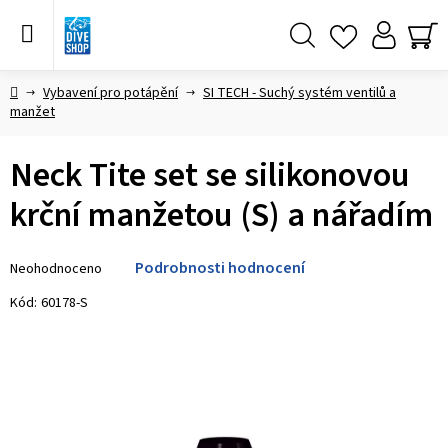
Přejít
na
obsah
Hledat
NÁ
KO
Domů
Vybavení pro potápění
SI TECH - Suchý systém ventilů a
manžet
Neck Tite set se silikonovou
krční manžetou (S) a nářadím
Průměrné
Podrobnosti hodnocení
Neohodnoceno
hodnocení
produktu
Kód:
60178-S
je
0,0
z 5
hvězdiček.