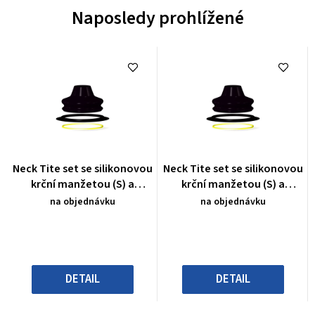
Naposledy prohlížené
Průměrné
Průměrné
Neck Tite set se silikonovou
Neck Tite set se silikonovou
hodnocení
hodnocení
krční manžetou (S) a
krční manžetou (S) a
produktu
produktu
nářadím
nářadím
na objednávku
na objednávku
je
je
0,0
0,0
z
z
5
5
hvězdiček.
hvězdiček.
DETAIL
DETAIL