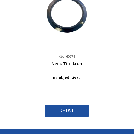
Kód: 60176
Průměrné
Neck Tite kruh
hodnocení
produktu
na objednávku
je
0,0
z
5
hvězdiček.
DETAIL