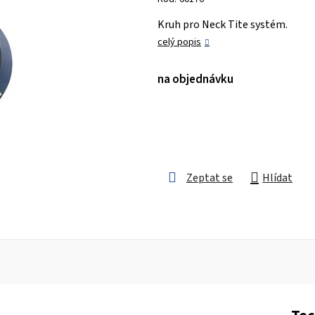
je
Kruh pro Neck Tite systém.
0,0
celý popis
z 5
hvězdiček.
na objednávku
Zeptat se
Hlídat