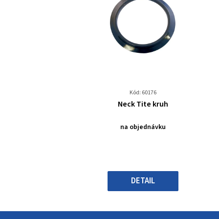
Kód: 60176
Průměrné
Neck Tite kruh
hodnocení
produktu
na objednávku
je
0,0
z
5
hvězdiček.
DETAIL