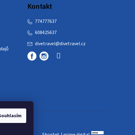
Kontakt
774777637
608425637
divetravel
@
divetravel.cz
dajů
Souhlasím
Shoptet
|
mime digital