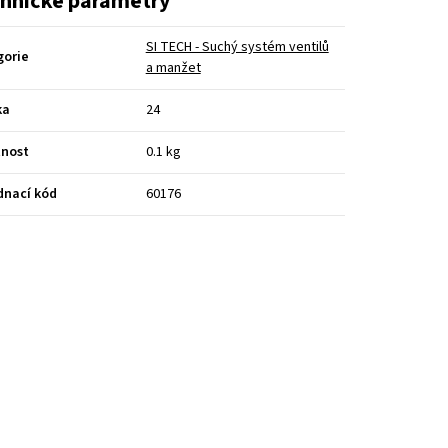
hnické parametry
SI TECH - Suchý systém ventilů
gorie
a manžet
ka
24
nost
0.1 kg
dnací kód
60176