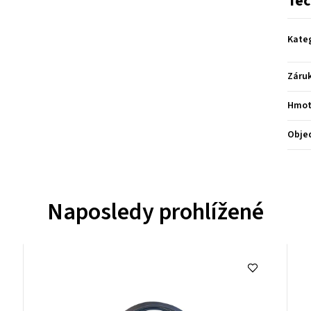
Tec
Kate
Záru
Hmot
Obje
Naposledy prohlížené