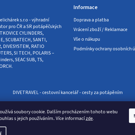
Informace
lichárek s.r.o - výhradní
Doprava a platba
utor pro ČR a SR potápěčských
Vrácení zboží / Reklamace
VÍTKOVICE CYLINDERS,
Vše o nákupu
E, SCUBATECH, SANTI,
, DIVESYSTEM, RATIO
Podmínky ochrany osobních ú
ERS, SI TECH, POLARIS –
inders, SEAC SUB, TS,
ORCH.
DIVETRAVEL - cestovní kancelář - cesty za potápěním
oužívá soubory cookie. Dalším procházením tohoto webu
ouhlas s jejich používáním.. Více informací
zde
.
í