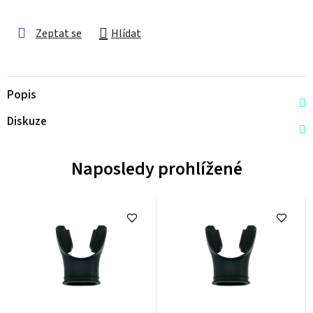
Zeptat se
Hlídat
Popis
Diskuze
Naposledy prohlížené