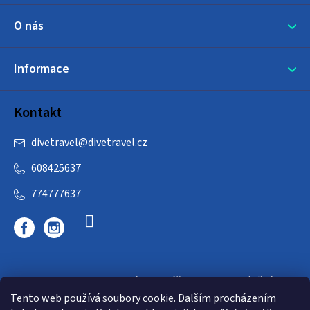
O nás
Informace
Kontakt
divetravel
@
divetravel.cz
608425637
774777637
DIVETRAVEL - cestovní kancelář - cesty za potápěním
Tento web používá soubory cookie. Dalším procházením