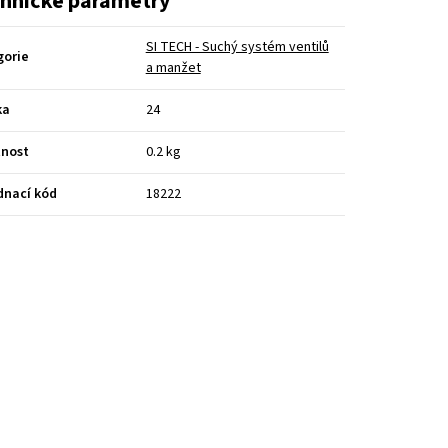
hnické parametry
SI TECH - Suchý systém ventilů
gorie
a manžet
ka
24
nost
0.2 kg
dnací kód
18222