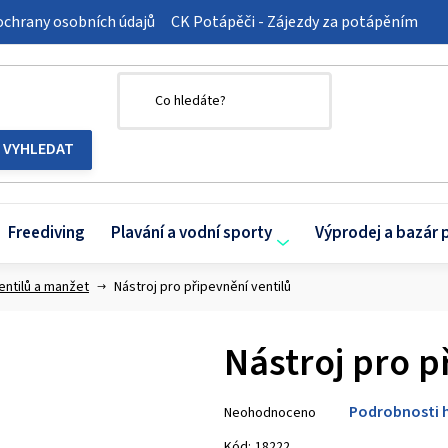
chrany osobních údajů
CK Potápěči - Zájezdy za potápěním
Freediving
Plavání a vodní sporty
Výprodej a bazár 
entilů a manžet
Nástroj pro připevnění ventilů
Nástroj pro p
Průměrné
Podrobnosti 
Neohodnoceno
hodnocení
produktu
Kód:
18222