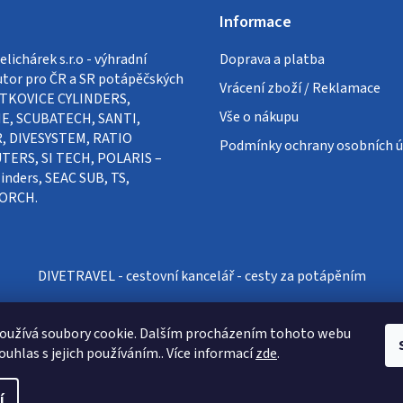
Informace
lichárek s.r.o - výhradní
Doprava a platba
utor pro ČR a SR potápěčských
Vrácení zboží / Reklamace
VÍTKOVICE CYLINDERS,
Vše o nákupu
E, SCUBATECH, SANTI,
, DIVESYSTEM, RATIO
Podmínky ochrany osobních ú
ERS, SI TECH, POLARIS –
inders, SEAC SUB, TS,
ORCH.
DIVETRAVEL - cestovní kancelář - cesty za potápěním
oužívá soubory cookie. Dalším procházením tohoto webu
ouhlas s jejich používáním.. Více informací
zde
.
í