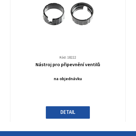
Kód: 18222
Průměrné
Nástroj pro připevnění ventilů
hodnocení
produktu
na objednávku
je
0,0
z
5
hvězdiček.
DETAIL