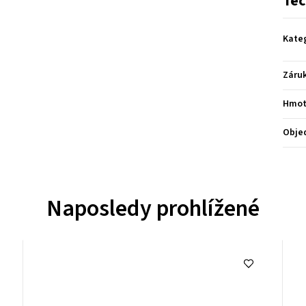
Tec
Kate
Záru
Hmot
Obje
Naposledy prohlížené