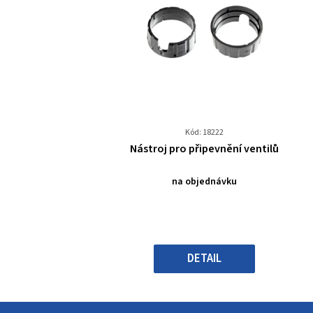
Kód: 18222
Průměrné
Nástroj pro připevnění ventilů
hodnocení
produktu
na objednávku
je
0,0
z
5
hvězdiček.
DETAIL