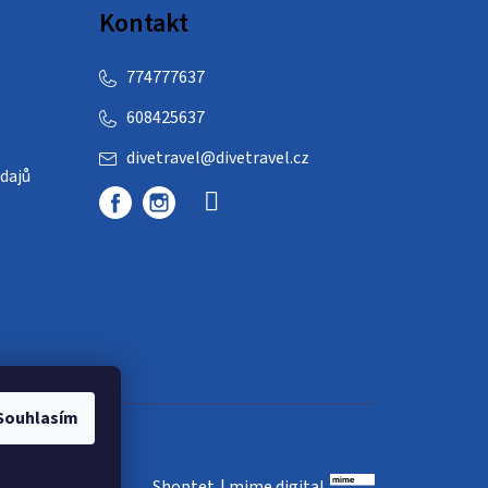
Kontakt
774777637
608425637
divetravel
@
divetravel.cz
dajů
Souhlasím
Shoptet
|
mime digital