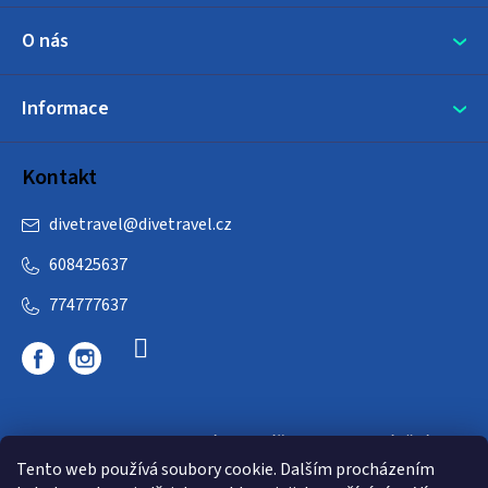
O nás
Informace
Kontakt
divetravel
@
divetravel.cz
608425637
774777637
DIVETRAVEL - cestovní kancelář - cesty za potápěním
Tento web používá soubory cookie. Dalším procházením