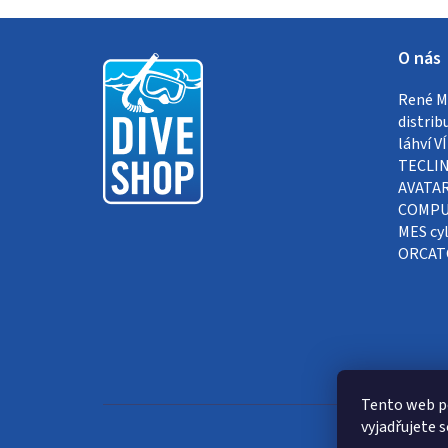
Z
O nás
á
René Me
p
distrib
a
láhví 
TECLIN
t
AVATAR
COMPUT
í
MES cyl
ORCAT
Tento web p
vyjadřujete s