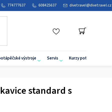
774777637
608425637
divetravel
@
divetravel.cz
NÁKUPNÍ
KOŠÍK
potápěčské výstroje
Servis
Kurzy potápění
O
kavice standard s