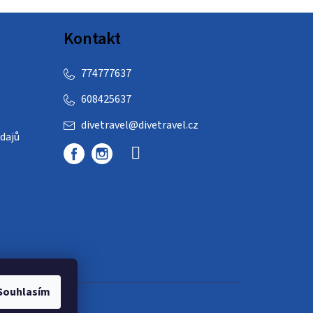
Kontakt
774777637
608425637
divetravel
@
divetravel.cz
dajů
Souhlasím