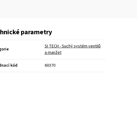
hnické parametry
SI TECH - Suchý systém ventilů
gorie
a manžet
dnací kód
60370