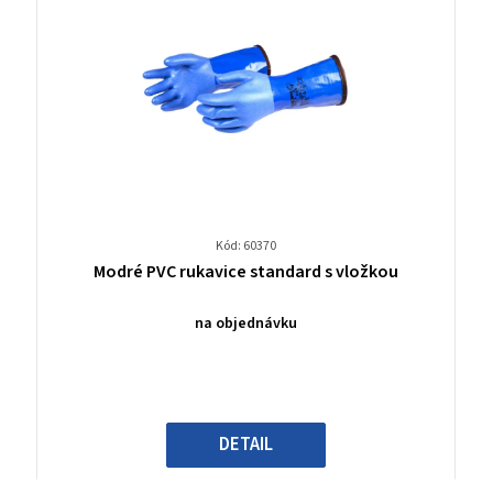
Kód: 60370
Průměrné
Modré PVC rukavice standard s vložkou
hodnocení
produktu
na objednávku
je
0,0
z
5
hvězdiček.
DETAIL