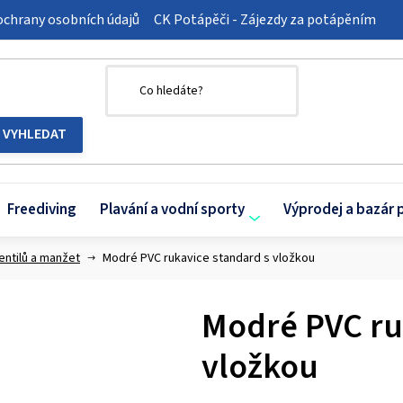
chrany osobních údajů
CK Potápěči - Zájezdy za potápěním
Freediving
Plavání a vodní sporty
Výprodej a bazár 
entilů a manžet
Modré PVC rukavice standard s vložkou
Modré PVC ru
vložkou
Průměrné