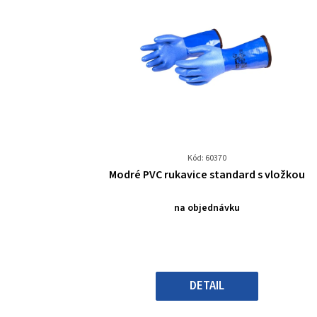
Kód: 60370
Průměrné
Modré PVC rukavice standard s vložkou
hodnocení
produktu
na objednávku
je
0,0
z
5
hvězdiček.
DETAIL