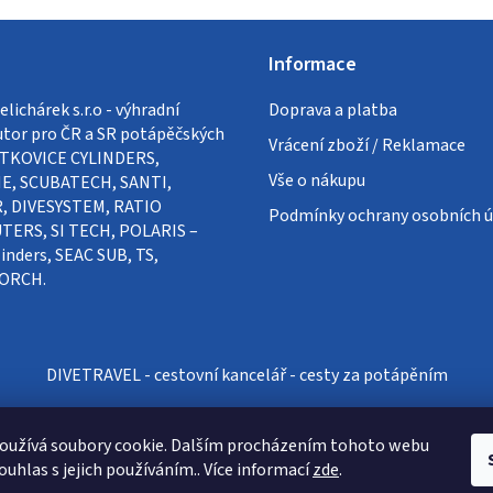
Informace
lichárek s.r.o - výhradní
Doprava a platba
utor pro ČR a SR potápěčských
Vrácení zboží / Reklamace
VÍTKOVICE CYLINDERS,
Vše o nákupu
E, SCUBATECH, SANTI,
, DIVESYSTEM, RATIO
Podmínky ochrany osobních ú
ERS, SI TECH, POLARIS –
inders, SEAC SUB, TS,
ORCH.
DIVETRAVEL - cestovní kancelář - cesty za potápěním
oužívá soubory cookie. Dalším procházením tohoto webu
ouhlas s jejich používáním.. Více informací
zde
.