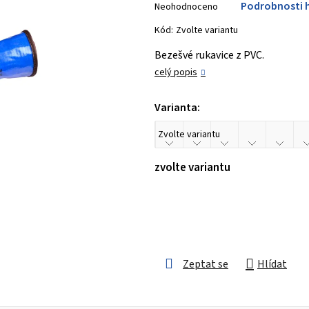
Podrobnosti 
Neohodnoceno
hodnocení
produktu
Kód:
Zvolte variantu
je
Bezešvé rukavice z PVC.
0,0
celý popis
z 5
hvězdiček.
Varianta:
zvolte variantu
Zeptat se
Hlídat