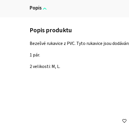
Popis
Bezešvé rukavice z PVC.
Tyto rukavice jsou dodává
1 pár.
2 velikosti: M, L.