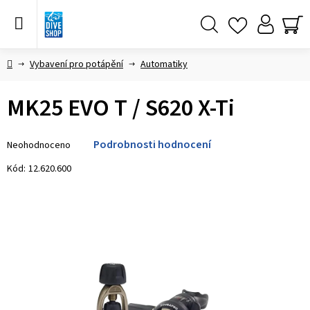
Přejít
na
obsah
Hledat
NÁ
KO
Domů
Vybavení pro potápění
Automatiky
MK25 EVO T / S620 X-Ti
Průměrné
Podrobnosti hodnocení
Neohodnoceno
hodnocení
produktu
Kód:
12.620.600
je
0,0
z 5
hvězdiček.