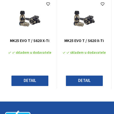
Průměrné
Průměrné
MK25 EVO T / S620 X-Ti
MK25 EVO T / S620 X-Ti
hodnocení
hodnocení
produktu
produktu
skladem u dodavatele
skladem u dodavatele
je
je
0,0
0,0
z
z
5
5
hvězdiček.
hvězdiček.
DETAIL
DETAIL
Z
á