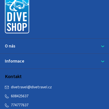
p
a
t
í
O nás
Informace
Kontakt
divetravel
@
divetravel.cz
608425637
774777637