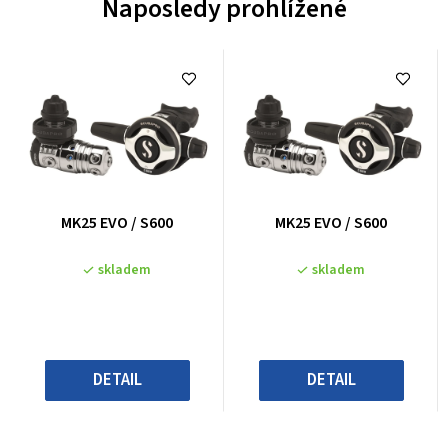
Naposledy prohlížené
Průměrné
Průměrné
MK25 EVO / S600
MK25 EVO / S600
hodnocení
hodnocení
produktu
produktu
skladem
skladem
je
je
0,0
0,0
z
z
5
5
hvězdiček.
hvězdiček.
DETAIL
DETAIL