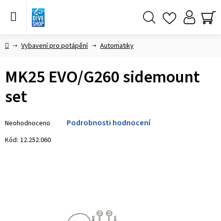
Přejít
na
obsah
Hledat
NÁ
KO
Domů
Vybavení pro potápění
Automatiky
MK25 EVO/G260 sidemount
set
Průměrné
Podrobnosti hodnocení
Neohodnoceno
hodnocení
produktu
Kód:
12.252.060
je
0,0
z 5
hvězdiček.