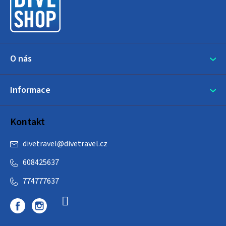
t
í
O nás
Informace
Kontakt
divetravel
@
divetravel.cz
608425637
774777637