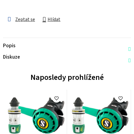
Zeptat se
Hlídat
Popis
Diskuze
Naposledy prohlížené