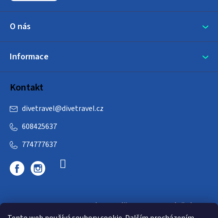
O nás
Informace
Kontakt
divetravel
@
divetravel.cz
608425637
774777637
DIVETRAVEL - cestovní kancelář - cesty za potápěním