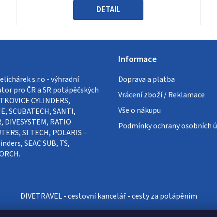
hvězdiček.
DETAIL
Informace
lichárek s.r.o - výhradní
Doprava a platba
utor pro ČR a SR potápěčských
Vrácení zboží / Reklamace
VÍTKOVICE CYLINDERS,
Vše o nákupu
E, SCUBATECH, SANTI,
, DIVESYSTEM, RATIO
Podmínky ochrany osobních ú
ERS, SI TECH, POLARIS –
inders, SEAC SUB, TS,
ORCH.
DIVETRAVEL - cestovní kancelář - cesty za potápěním