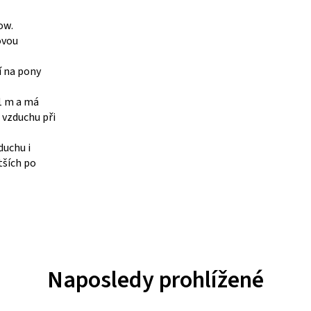
ow.
ovou
í na pony
 1 m a má
 vzduchu při
duchu i
tších po
Naposledy prohlížené