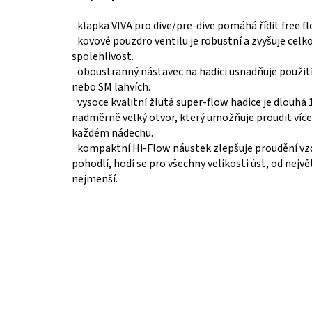
klapka VIVA pro
dive/pre-dive
pomáhá řídit free fl
kovové pouzdro ventilu je robustní a zvyšuje celk
spolehlivost.
oboustranný nástavec na hadici usnadňuje použit
nebo SM lahvích.
vysoce kvalitní žlutá super-flow hadice je dlouhá
nadměrně velký otvor, který umožňuje proudit více
každém nádechu.
kompaktní Hi-Flow náustek zlepšuje proudění vz
pohodlí, hodí se pro všechny velikosti úst, od nejvě
nejmenší.