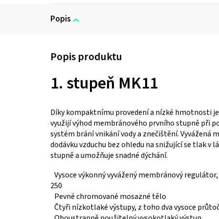
Popis
1. stupeň MK11
Díky kompaktnímu provedení a nízké hmotnosti je i
využijí výhod membránového prvního stupně při 
systém brání vnikání vody a znečištění. Vyvážená 
dodávku vzduchu bez ohledu na snižující se tlak v 
stupně a umožňuje snadné dýchání.
Vysoce výkonný vyvážený membránový regulátor, s
250
Pevné chromované mosazné tělo
Čtyři nízkotlaké výstupy, z toho dva vysoce průt
Oboustranně použitelný vysokotlaký výstup