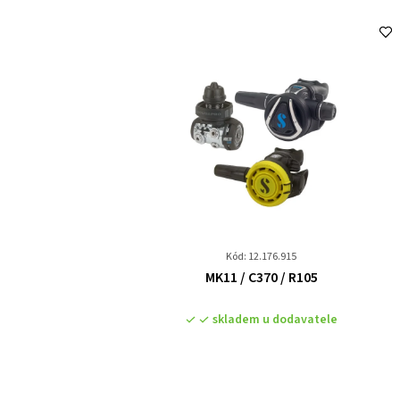
Kód: 12.176.915
Průměrné
MK11 / C370 / R105
hodnocení
produktu
skladem u dodavatele
je
0,0
z
5