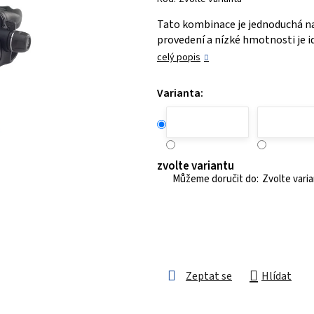
je
Tato kombinace je jednoduchá na
0,0
provedení a nízké hmotnosti je i
z 5
celý popis
hvězdiček.
Varianta:
zvolte variantu
Zvolte vari
Zeptat se
Hlídat