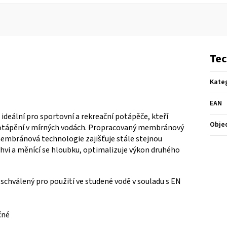
Tec
Kate
EAN
deální pro sportovní a rekreační potápěče, kteří
Obje
potápění v mírných vodách. Propracovaný membránový
membránová technologie zajišťuje stále stejnou
láhvi a měnící se hloubku, optimalizuje výkon druhého
chválený pro použití ve studené vodě v souladu s EN
očné