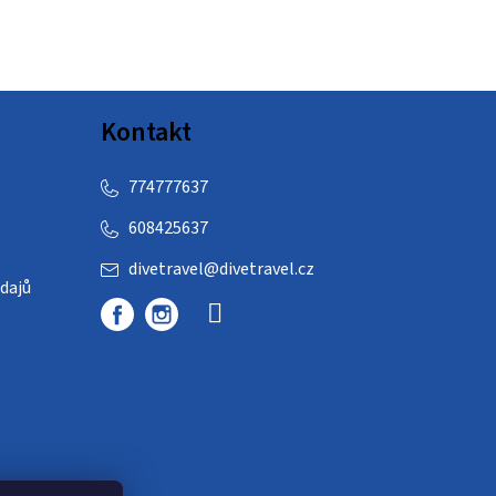
Kontakt
774777637
608425637
divetravel
@
divetravel.cz
dajů