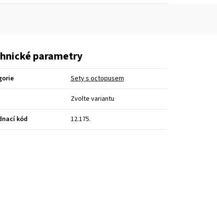
hnické parametry
gorie
Sety s octopusem
Zvolte variantu
dnací kód
12.175.