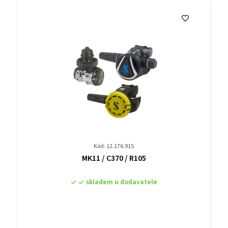
Kód: 12.176.915
Průměrné
MK11 / C370 / R105
hodnocení
produktu
skladem u dodavatele
je
0,0
z
5