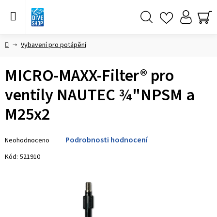
Přejít
na
obsah
Hledat
NÁ
KO
Domů
Vybavení pro potápění
MICRO-MAXX-Filter® pro
ventily NAUTEC ¾"NPSM a
M25x2
Průměrné
Podrobnosti hodnocení
Neohodnoceno
hodnocení
produktu
Kód:
521910
je
0,0
z 5
hvězdiček.