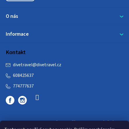
O nás
Informace
Kontakt
divetravel
@
divetravel.cz
608425637
774777637
DIVETRAVEL - cestovní kancelář - cesty za potápěním