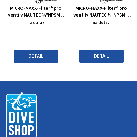
Průměrné
Průměrné
MICRO-MAXX-Filter® pro
MICRO-MAXX-Filter® pro
hodnocení
hodnocení
ventily NAUTEC ¾"NPSM a
ventily NAUTEC ¾"NPSM a
produktu
produktu
M25x2
M25x2
na dotaz
na dotaz
je
je
0,0
0,0
z
z
5
5
hvězdiček.
hvězdiček.
DETAIL
DETAIL
Z
á
p
a
t
í