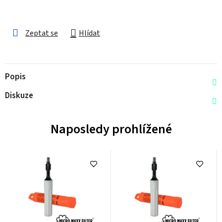
Zeptat se
Hlídat
Popis
Diskuze
Naposledy prohlížené