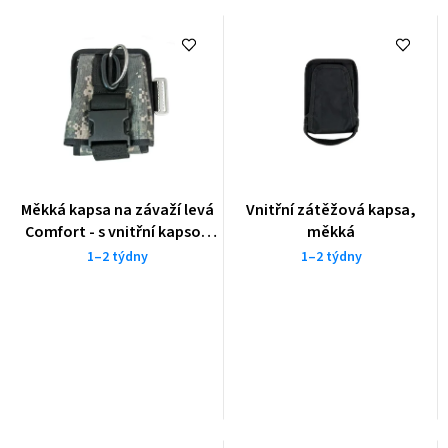
Měkká kapsa na závaží levá
Vnitřní zátěžová kapsa,
Comfort - s vnitřní kapsou
měkká
(max. 4kg) s d-kroužkem,
1–2 týdny
1–2 týdny
kamufláž