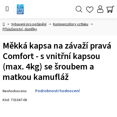
Přejít
na
obsah
Hledat
NÁ
KO
Domů
Vybavení pro potápění
Kompenzátory vztlaku
Příslušenství, doplňky
Měkká kapsa na závaží pravá
Comfort - s vnitřní kapsou
(max. 4kg) se šroubem a
matkou kamufláž
Průměrné
Podrobnosti hodnocení
Neohodnoceno
hodnocení
produktu
Kód:
T01047-06
je
0,0
z 5