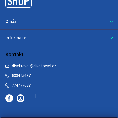
í
O nás
Informace
Kontakt
divetravel
@
divetravel.cz
608425637
774777637