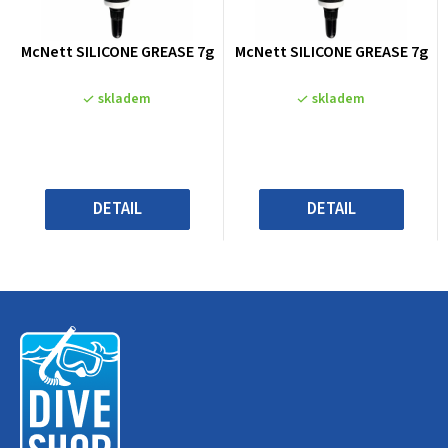
Průměrné
Průměrné
McNett SILICONE GREASE 7g
McNett SILICONE GREASE 7g
hodnocení
hodnocení
produktu
produktu
skladem
skladem
je
je
0,0
0,0
z
z
5
5
hvězdiček.
hvězdiček.
DETAIL
DETAIL
Z
á
p
a
t