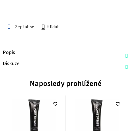
Zeptat se
Hlídat
Popis
Diskuze
Naposledy prohlížené