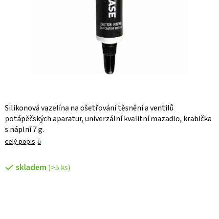
Silikonová vazelína na ošetřování těsnění a ventilů
potápěčských aparatur, univerzální kvalitní mazadlo, krabička
s náplní 7 g.
celý popis
skladem
(>5 ks)