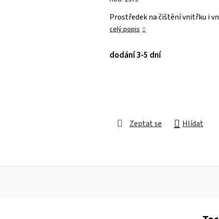
je
Prostředek na čištění vnitřku i 
0,0
celý popis
z 5
hvězdiček.
dodání 3-5 dní
Zeptat se
Hlídat