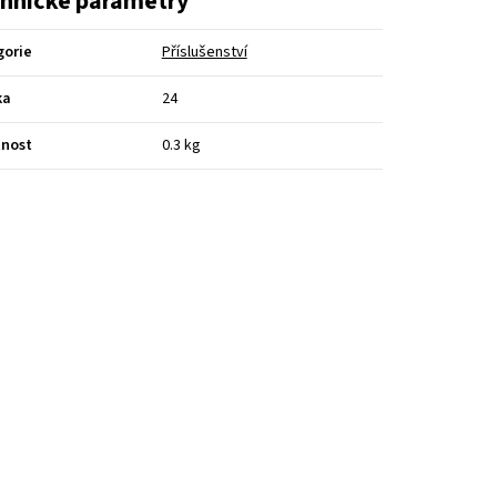
hnické parametry
gorie
Příslušenství
ka
24
nost
0.3 kg