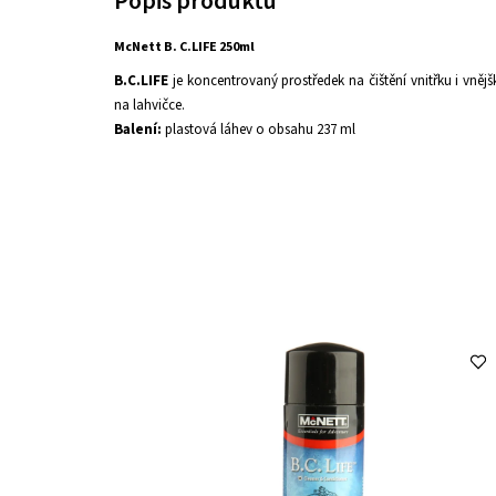
McNett B. C.LIFE 250ml
B.C.LIFE
je koncentrovaný prostředek na čištění vnitřku i vně
na lahvičce.
Balení:
plastová láhev o obsahu 237 ml