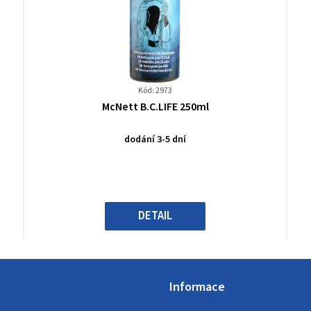
Kód: 2973
Průměrné
McNett B.C.LIFE 250ml
hodnocení
produktu
dodání 3-5 dní
je
0,0
z
5
hvězdiček.
DETAIL
Informace