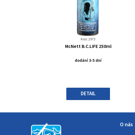
Kód: 2973
Průměrné
McNett B.C.LIFE 250ml
hodnocení
produktu
dodání 3-5 dní
je
0,0
z
5
hvězdiček.
DETAIL
Z
O nás
á