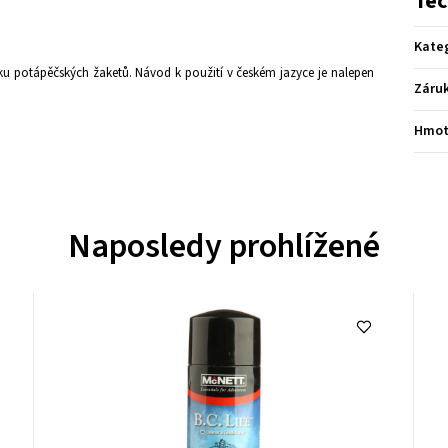
Tec
Kate
jšku potápěčských žaketů. Návod k použití v českém jazyce je nalepen
Záru
Hmot
Naposledy prohlížené