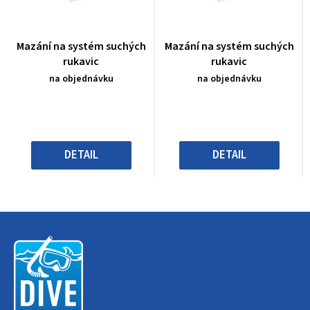
Průměrné
Průměrné
Mazání na systém suchých
Mazání na systém suchých
hodnocení
hodnocení
rukavic
rukavic
produktu
produktu
na objednávku
na objednávku
je
je
0,0
0,0
z
z
5
5
hvězdiček.
hvězdiček.
DETAIL
DETAIL
Z
á
p
a
t