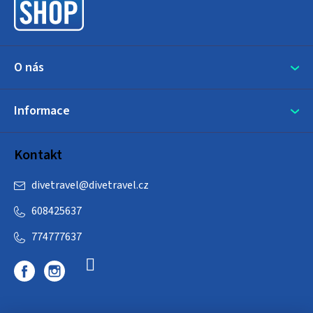
í
O nás
Informace
Kontakt
divetravel
@
divetravel.cz
608425637
774777637