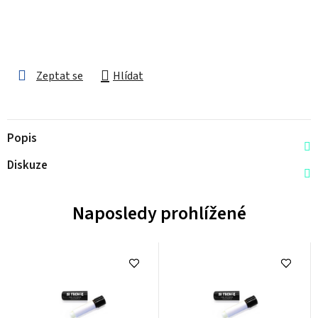
Zeptat se
Hlídat
Popis
Diskuze
Naposledy prohlížené