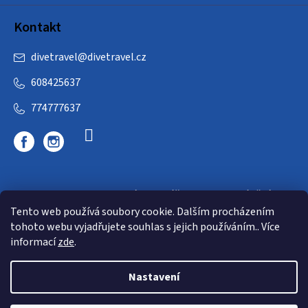
Kontakt
divetravel
@
divetravel.cz
608425637
774777637
DIVETRAVEL - cestovní kancelář - cesty za potápěním
Tento web používá soubory cookie. Dalším procházením
tohoto webu vyjadřujete souhlas s jejich používáním.. Více
informací
zde
.
Nastavení
Copyright 2026
E-dive
. Všechna práva vyhrazena.