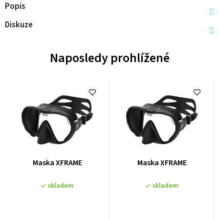
Popis
Diskuze
Naposledy prohlížené
Průměrné
Průměrné
Maska XFRAME
Maska XFRAME
hodnocení
hodnocení
produktu
produktu
skladem
skladem
je
je
0,0
0,0
z
z