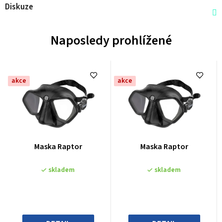
Diskuze
Naposledy prohlížené
akce
akce
Průměrné
Průměrné
Maska Raptor
Maska Raptor
hodnocení
hodnocení
produktu
produktu
skladem
skladem
je
je
0,0
0,0
z
z
5
5