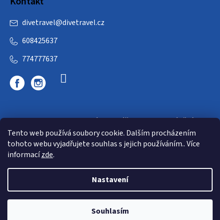
Kontakt
divetravel
@
divetravel.cz
608425637
774777637
DIVETRAVEL - cestovní kancelář - cesty za potápěním
Tento web používá soubory cookie. Dalším procházením
tohoto webu vyjadřujete souhlas s jejich používáním.. Více
informací
zde
.
Nastavení
Copyright 2026
E-dive
. Všechna práva vyhrazena.
Souhlasím
Shoptet
|
mime digital