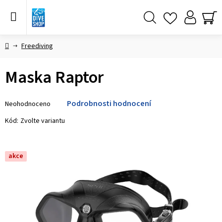
Přejít
na
obsah
Hledat
NÁ
KO
Domů
Freediving
Maska Raptor
Průměrné
Podrobnosti hodnocení
Neohodnoceno
hodnocení
produktu
Kód:
Zvolte variantu
je
0,0
z 5
akce
hvězdiček.