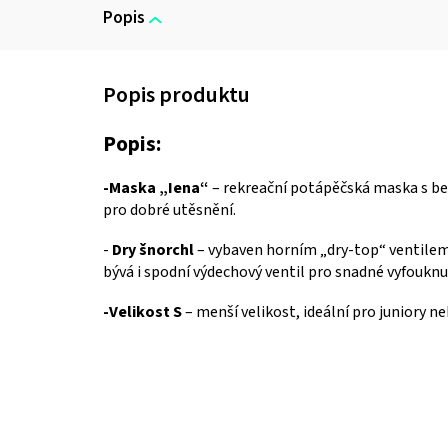
Popis
Popis:
-Maska „Iena“
– rekreační potápěčská maska s b
pro dobré utěsnění.
-
Dry šnorchl
– vybaven horním „dry-top“ ventilem,
bývá i spodní výdechový ventil pro snadné vyfouknut
-Velikost S
– menší velikost, ideální pro juniory n