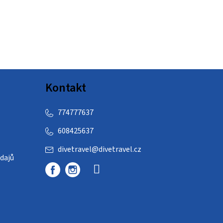
Kontakt
774777637
608425637
divetravel
@
divetravel.cz
dajů