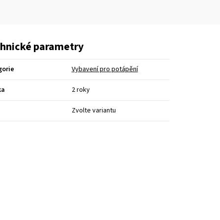
hnické parametry
gorie
Vybavení pro potápění
ka
2 roky
Zvolte variantu