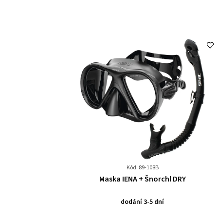
Kód: 89-108B
Průměrné
Maska IENA + Šnorchl DRY
hodnocení
produktu
dodání 3-5 dní
je