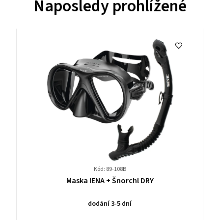
Naposledy prohlížené
Kód: 89-108B
Průměrné
Maska IENA + Šnorchl DRY
hodnocení
produktu
dodání 3-5 dní
je