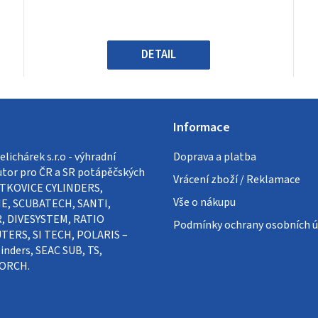
0,0
z
5
hvězdiček.
DETAIL
Informace
lichárek s.r.o - výhradní
Doprava a platba
utor pro ČR a SR potápěčských
Vrácení zboží / Reklamace
VÍTKOVICE CYLINDERS,
Vše o nákupu
E, SCUBATECH, SANTI,
, DIVESYSTEM, RATIO
Podmínky ochrany osobních ú
ERS, SI TECH, POLARIS –
inders, SEAC SUB, TS,
ORCH.