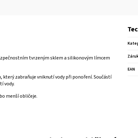
Tec
Kate
Záru
ezpečnostním tvrzeným sklem a silikonovým límcem
EAN
 který zabraňuje vniknutí vody při ponoření. Součástí
í vody.
ebo menší obličeje.