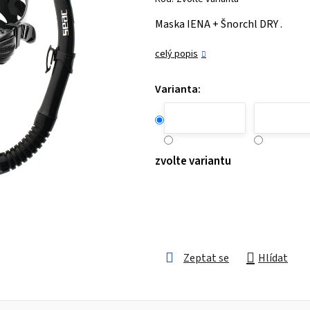
je
Maska IENA + Šnorchl DRY .
0,0
z 5
celý popis
hvězdiček.
Varianta:
zvolte variantu
Zeptat se
Hlídat