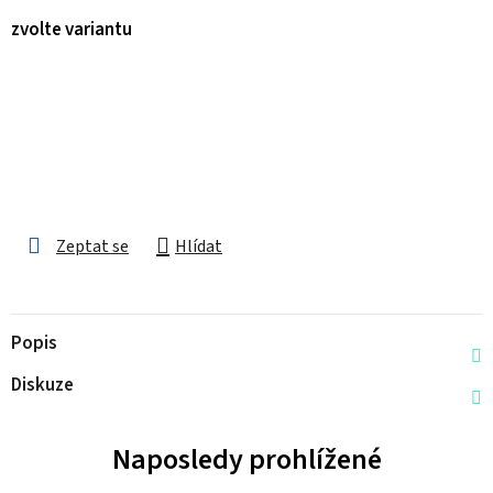
zvolte variantu
Zeptat se
Hlídat
Popis
Diskuze
Naposledy prohlížené