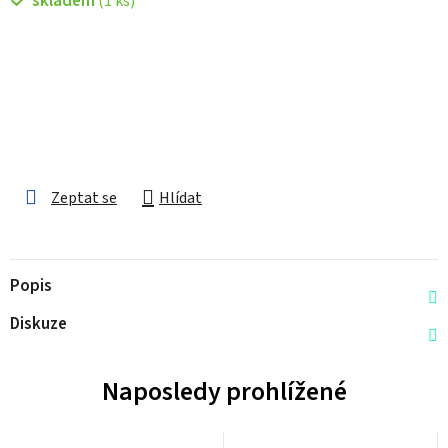
skladem
(1 ks)
Zeptat se
Hlídat
Popis
Diskuze
Naposledy prohlížené