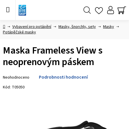
Přejít
na
obsah
Hledat
NÁ
KO
Domů
Vybavení pro potápění
Masky, šnorchly, sety
Masky
Potápěčské masky
Maska Frameless View s
neoprenovým páskem
Průměrné
Podrobnosti hodnocení
Neohodnoceno
hodnocení
produktu
Kód:
T05050
je
0,0
z 5
hvězdiček.