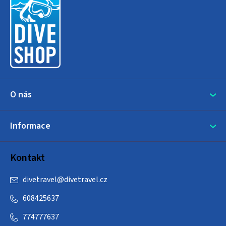
p
a
t
í
O nás
Informace
Kontakt
divetravel
@
divetravel.cz
608425637
774777637