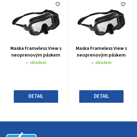
Průměrné
Průměrné
Maska Frameless View s
Maska Frameless View s
hodnocení
hodnocení
neoprenovým páskem
neoprenovým páskem
produktu
produktu
skladem
skladem
je
je
0,0
0,0
z
z
5
5
hvězdiček.
hvězdiček.
DETAIL
DETAIL
Z
á