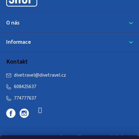
í
O nás
Informace
Kontakt
divetravel
@
divetravel.cz
608425637
774777637
DIVETRAVEL - cestovní kancelář - cesty za potápěním