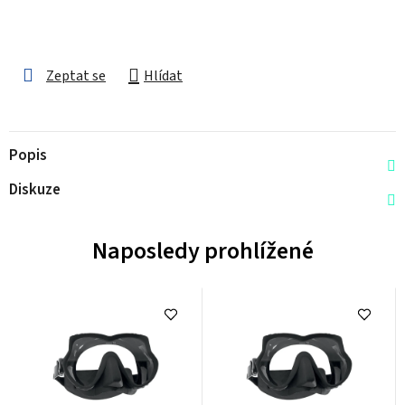
Zeptat se
Hlídat
Popis
Diskuze
Naposledy prohlížené