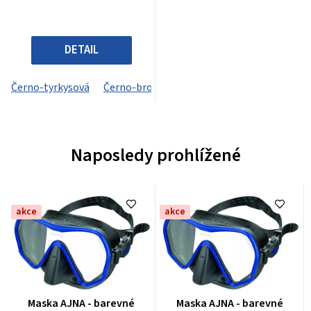
DETAIL
Černo-tyrkysová
Černo-bronzová
Černo-bílá
Černo-čer
Naposledy prohlížené
akce
akce
Průměrné
Průměrné
Maska AJNA - barevné
Maska AJNA - barevné