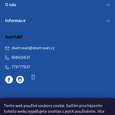
O nás
Informace
Kontakt
divetravel
@
divetravel.cz
608425637
774777637
DIVETRAVEL - cestovní kancelář - cesty za potápěním
Tento web používá soubory cookie. Dalším procházením
tohoto webu vyjadřujete souhlas s jejich používáním.. Více