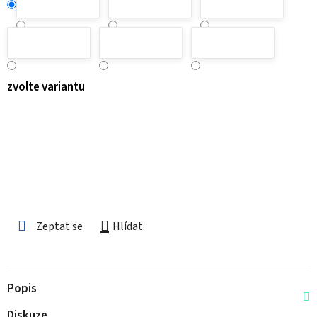
zvolte variantu
Zeptat se
Hlídat
Popis
Diskuze