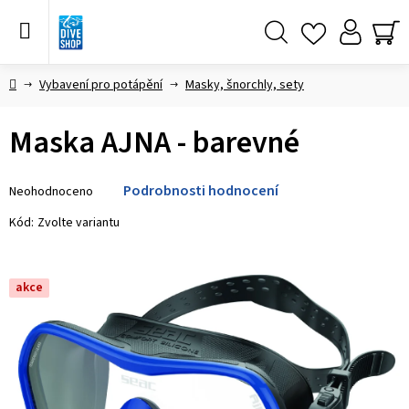
Přejít
na
obsah
Hledat
NÁ
KO
Domů
Vybavení pro potápění
Masky, šnorchly, sety
Maska AJNA - barevné
Průměrné
Podrobnosti hodnocení
Neohodnoceno
hodnocení
produktu
Kód:
Zvolte variantu
je
0,0
z 5
akce
hvězdiček.