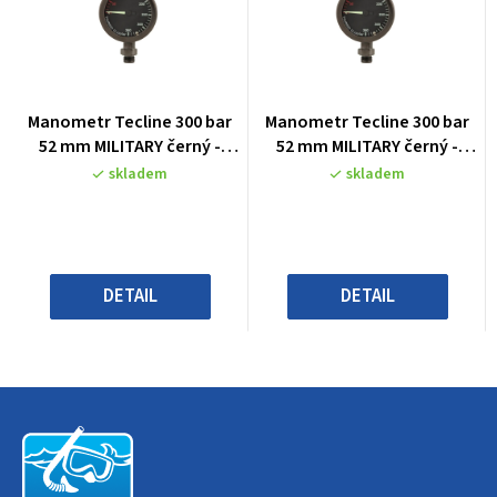
Průměrné
Průměrné
Manometr Tecline 300 bar
Manometr Tecline 300 bar
hodnocení
hodnocení
52 mm MILITARY černý -
52 mm MILITARY černý -
produktu
produktu
pouze hlava
pouze hlava
skladem
skladem
je
je
0,0
0,0
z
z
5
5
hvězdiček.
hvězdiček.
DETAIL
DETAIL
Z
á
p