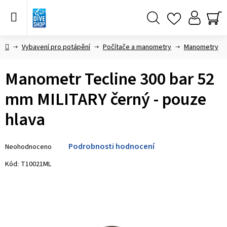
Přejít
na
obsah
Hledat
NÁ
KO
Domů
Vybavení pro potápění
Počítače a manometry
Manometry
Manometr Tecline 300 bar 52
mm MILITARY černý - pouze
hlava
Průměrné
Podrobnosti hodnocení
Neohodnoceno
hodnocení
produktu
Kód:
T10021ML
je
0,0
z 5
hvězdiček.