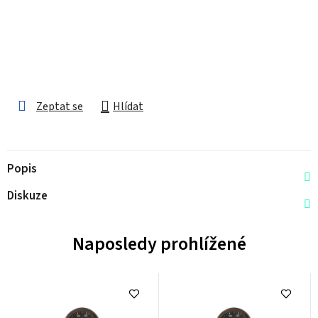
Zeptat se
Hlídat
Popis
Diskuze
Naposledy prohlížené