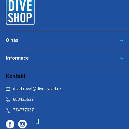
a
t
í
O nás
Informace
Kontakt
divetravel
@
divetravel.cz
608425637
774777637