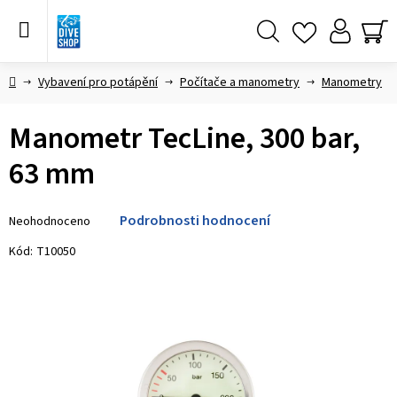
Přejít
na
obsah
Hledat
NÁ
KO
Domů
Vybavení pro potápění
Počítače a manometry
Manometry
Manometr TecLine, 300 bar,
63 mm
Průměrné
Podrobnosti hodnocení
Neohodnoceno
hodnocení
produktu
Kód:
T10050
je
0,0
z 5
hvězdiček.