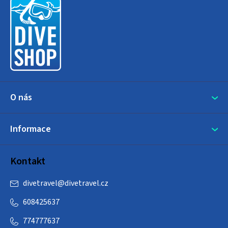
p
a
t
í
O nás
Informace
Kontakt
divetravel
@
divetravel.cz
608425637
774777637