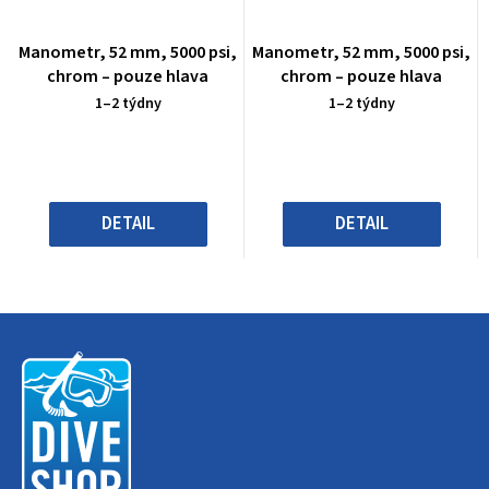
Průměrné
Průměrné
Manometr, 52 mm, 5000 psi,
Manometr, 52 mm, 5000 psi,
hodnocení
hodnocení
chrom – pouze hlava
chrom – pouze hlava
produktu
produktu
1–2 týdny
1–2 týdny
je
je
0,0
0,0
z
z
5
5
hvězdiček.
hvězdiček.
DETAIL
DETAIL
Z
á
p
a
t