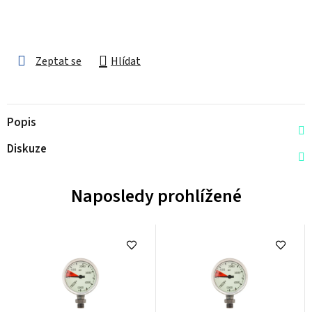
Zeptat se
Hlídat
Popis
Diskuze
Naposledy prohlížené