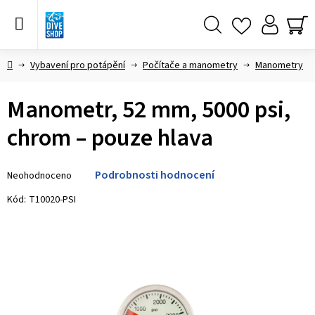
Přejít
na
obsah
Hledat
NÁ
KO
Domů
Vybavení pro potápění
Počítače a manometry
Manometry
Manometr, 52 mm, 5000 psi,
chrom – pouze hlava
Průměrné
Podrobnosti hodnocení
Neohodnoceno
hodnocení
produktu
Kód:
T10020-PSI
je
0,0
z 5
hvězdiček.