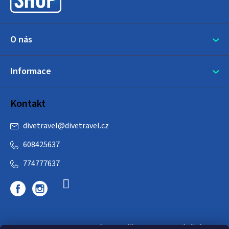
í
O nás
Informace
Kontakt
divetravel
@
divetravel.cz
608425637
774777637
DIVETRAVEL - cestovní kancelář - cesty za potápěním