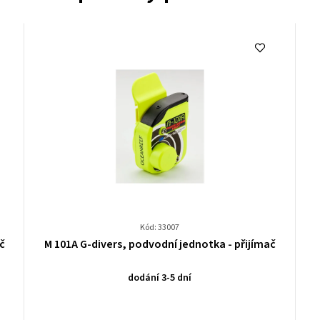
Kód: 33007
Průměrné
č
M 101A G-divers, podvodní jednotka - přijímač
hodnocení
produktu
dodání 3-5 dní
je
0,0