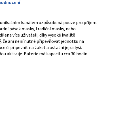
hodnocení
munikačním kanálem uzpůsobená pouze pro příjem.
dardní pásek masky, tradiční masky, nebo
ílena více uživateli, díky vysoké kvalitě
ý, že ani není nutné připevňovat jednotku na
e či připevnit na žaket a ostatní jej uslyší.
u aktivuje. Baterie má kapacitu cca 30 hodin.