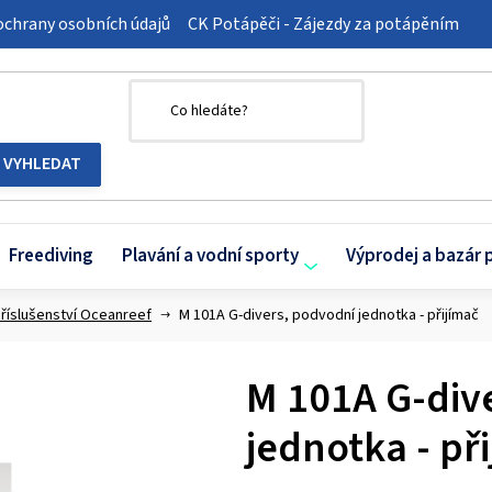
chrany osobních údajů
CK Potápěči - Zájezdy za potápěním
Freediving
Plavání a vodní sporty
Výprodej a bazár 
říslušenství Oceanreef
M 101A G-divers, podvodní jednotka - přijímač
M 101A G-div
jednotka - př
Průměrné