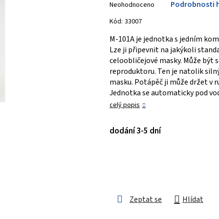
Podrobnosti 
Neohodnoceno
hodnocení
produktu
Kód:
33007
je
M-101A je jednotka s jedním ko
0,0
Lze ji připevnit na jakýkoli stan
z 5
celoobličejové masky. Může být sd
hvězdiček.
reproduktoru. Ten je natolik siln
masku. Potápěč ji může držet v ruc
Jednotka se automaticky pod vodo
celý popis
dodání 3-5 dní
Zeptat se
Hlídat