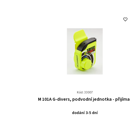
Kód: 33007
Průměrné
M 101A G-divers, podvodní jednotka - přijíma
hodnocení
produktu
dodání 3-5 dní
je
0,0