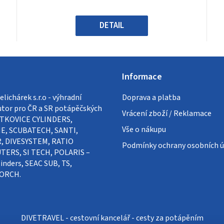
z
5
hvězdiček.
DETAIL
Informace
lichárek s.r.o - výhradní
Doprava a platba
utor pro ČR a SR potápěčských
Vrácení zboží / Reklamace
VÍTKOVICE CYLINDERS,
Vše o nákupu
E, SCUBATECH, SANTI,
, DIVESYSTEM, RATIO
Podmínky ochrany osobních ú
ERS, SI TECH, POLARIS –
inders, SEAC SUB, TS,
ORCH.
DIVETRAVEL - cestovní kancelář - cesty za potápěním