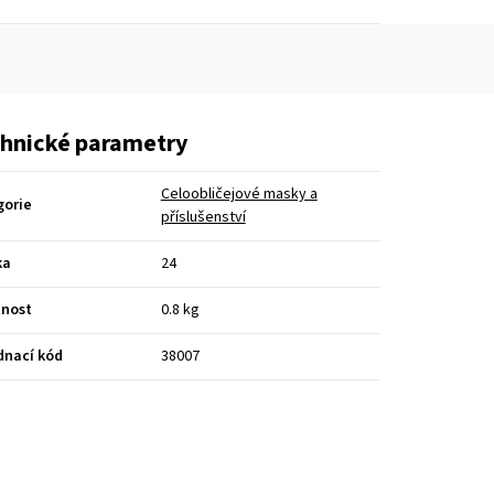
hnické parametry
Celoobličejové masky a
gorie
příslušenství
ka
24
nost
0.8 kg
dnací kód
38007