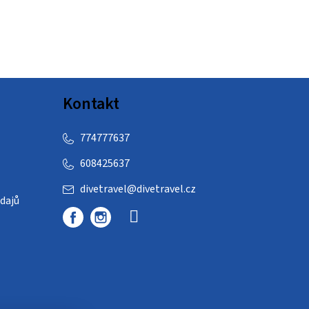
Kontakt
774777637
608425637
divetravel
@
divetravel.cz
dajů