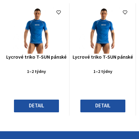
Průměrné
Průměrné
Lycrové triko T-SUN pánské
Lycrové triko T-SUN pánské
hodnocení
hodnocení
produktu
produktu
1–2 týdny
1–2 týdny
je
je
0,0
0,0
z
z
5
5
hvězdiček.
hvězdiček.
DETAIL
DETAIL
Z