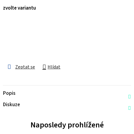
zvolte variantu
Zeptat se
Hlídat
Popis
Diskuze
Naposledy prohlížené