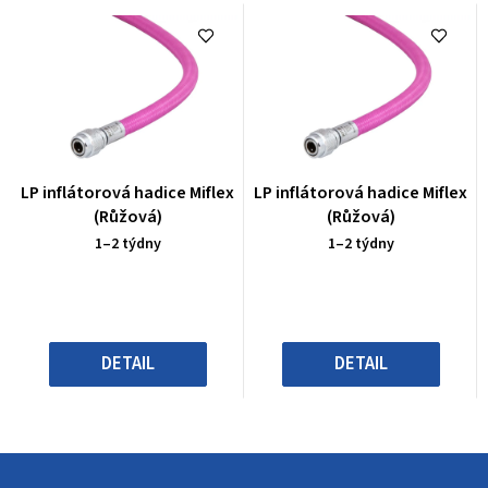
Průměrné
Průměrné
LP inflátorová hadice Miflex
LP inflátorová hadice Miflex
hodnocení
hodnocení
(Růžová)
(Růžová)
produktu
produktu
1–2 týdny
1–2 týdny
je
je
5,0
5,0
z
z
5
5
hvězdiček.
hvězdiček.
DETAIL
DETAIL
Z