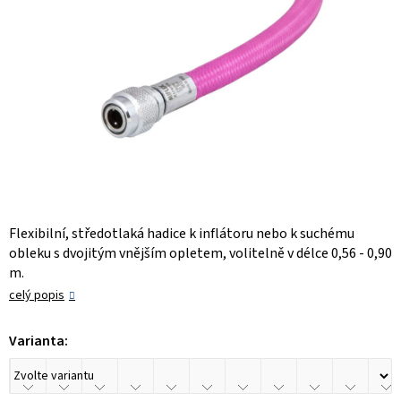
Flexibilní, středotlaká hadice k inflátoru nebo k suchému
obleku s dvojitým vnějším opletem, volitelně v délce 0,56 - 0,90
m.
celý popis
Varianta: