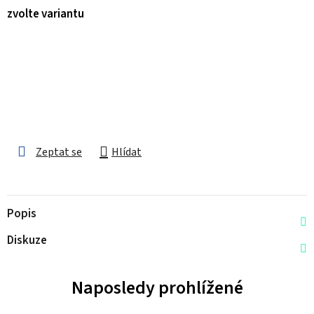
zvolte variantu
Zeptat se
Hlídat
Popis
Diskuze
Naposledy prohlížené