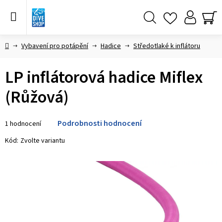
Přejít
na
obsah
Hledat
NÁ
KO
Domů
Vybavení pro potápění
Hadice
Středotlaké k inflátoru
LP inflátorová hadice Miflex
(Růžová)
Průměrné
Podrobnosti hodnocení
1 hodnocení
hodnocení
produktu
Kód:
Zvolte variantu
je
5,0
z 5
hvězdiček.