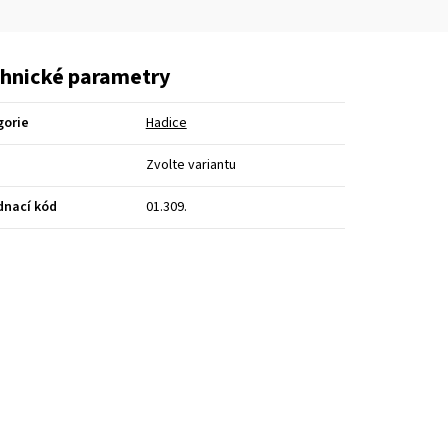
hnické parametry
gorie
Hadice
Zvolte variantu
dnací kód
01.309.