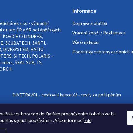
Informace
lichárek s.r.o - výhradní
Doprava a platba
utor pro ČR a SR potápěčských
Vrácení zboží / Reklamace
VÍTKOVICE CYLINDERS,
Vše o nákupu
E, SCUBATECH, SANTI,
, DIVESYSTEM, RATIO
Podmínky ochrany osobních ú
ERS, SI TECH, POLARIS –
inders, SEAC SUB, TS,
ORCH.
DIVETRAVEL - cestovní kancelář - cesty za potápěním
oužívá soubory cookie. Dalším procházením tohoto webu
ouhlas s jejich používáním.. Více informací
zde
.