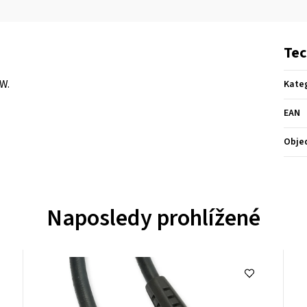
Tec
W.
Kate
EAN
Obje
Naposledy prohlížené