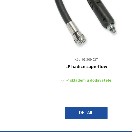
Kód: 01.309.027
Průměrné
LP hadice superflow
hodnocení
produktu
skladem u dodavatele
je
0,0
z
5
hvězdiček.
DETAIL