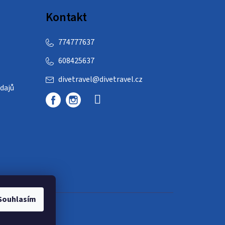
Kontakt
774777637
608425637
divetravel
@
divetravel.cz
dajů
Souhlasím