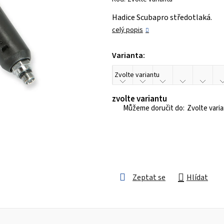
je
Hadice Scubapro středotlaká.
0,0
celý popis
z 5
hvězdiček.
Varianta:
zvolte variantu
Zvolte vari
Zeptat se
Hlídat