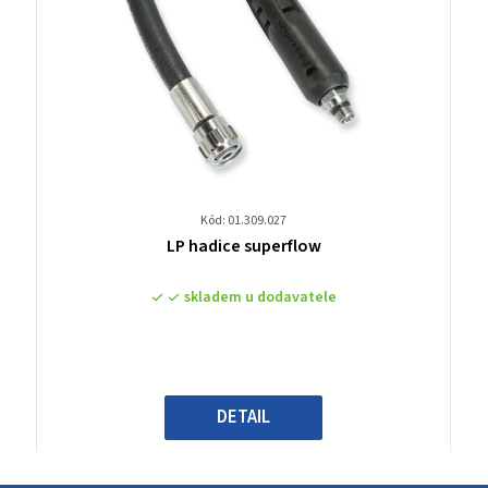
Kód: 01.309.027
Průměrné
LP hadice superflow
hodnocení
produktu
skladem u dodavatele
je
0,0
z
5
hvězdiček.
DETAIL