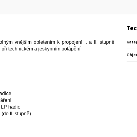
Tec
Kate
olným vnějším opletením k propojení I. a II. stupně
 při technickém a jeskynním potápění.
Obje
hadice
záření
h LP hadic
 (do II. stupně)