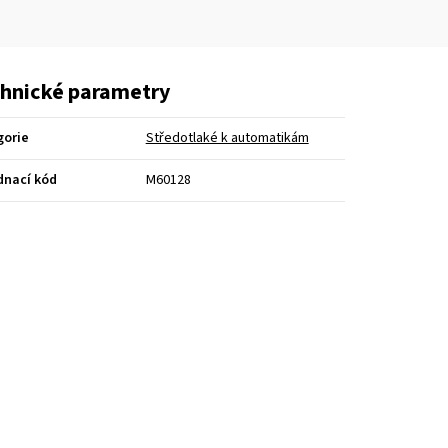
hnické parametry
gorie
Středotlaké k automatikám
dnací kód
M60128