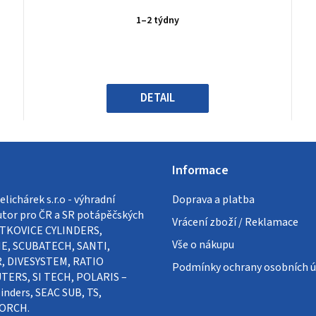
hodnocení
produktu
1–2 týdny
je
0,0
z
5
hvězdiček.
DETAIL
Informace
lichárek s.r.o - výhradní
Doprava a platba
utor pro ČR a SR potápěčských
Vrácení zboží / Reklamace
VÍTKOVICE CYLINDERS,
Vše o nákupu
E, SCUBATECH, SANTI,
, DIVESYSTEM, RATIO
Podmínky ochrany osobních ú
ERS, SI TECH, POLARIS –
inders, SEAC SUB, TS,
ORCH.