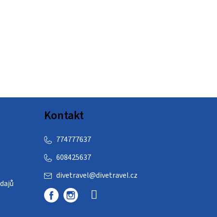
Kontakt
774777637
608425637
divetravel
@
divetravel.cz
dajů