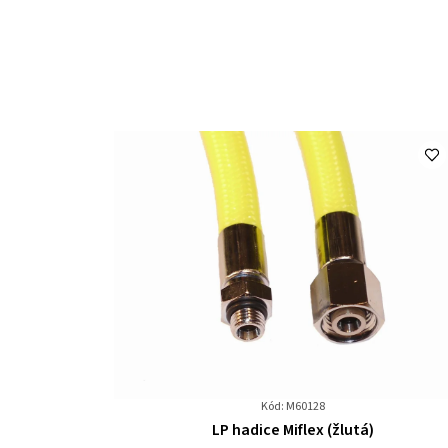
Kód: M60128
Průměrné
LP hadice Miflex (žlutá)