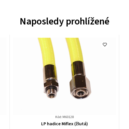
Naposledy prohlížené
Kód: M60128
Průměrné
LP hadice Miflex (žlutá)