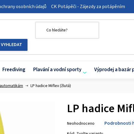
chrany osobních údajů
CK Potápěči - Zájezdy za potápěním
Freediving
Plavání a vodní sporty
Výprodej a bazár 
 automatikám
LP hadice Miflex (žlutá)
LP hadice Mifl
Průměrné
Podrobnosti 
Neohodnoceno
hodnocení
produktu
Kód:
Zvolte variantu