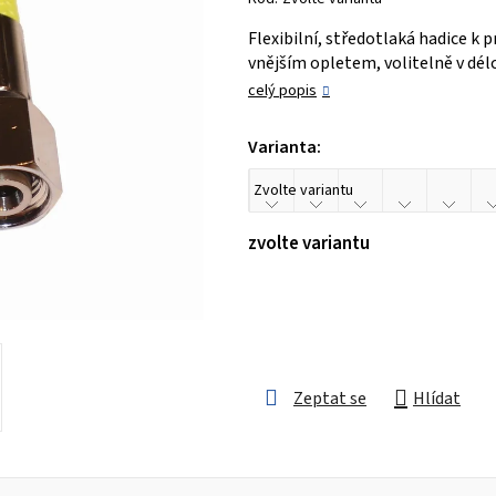
je
Flexibilní, středotlaká hadice k 
0,0
vnějším opletem, volitelně v délce
z 5
celý popis
hvězdiček.
Varianta:
zvolte variantu
Zeptat se
Hlídat