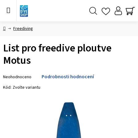
Přejít
na
obsah
Hledat
NÁ
KO
Domů
Freediving
List pro freedive ploutve
Motus
Průměrné
Podrobnosti hodnocení
Neohodnoceno
hodnocení
produktu
Kód:
Zvolte variantu
je
0,0
z 5
hvězdiček.