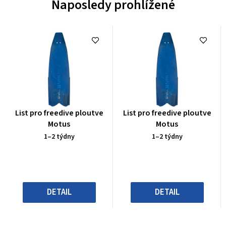
Naposledy prohlížené
Průměrné
Průměrné
List pro freedive ploutve
List pro freedive ploutve
hodnocení
hodnocení
Motus
Motus
produktu
produktu
1–2 týdny
1–2 týdny
je
je
0,0
0,0
z
z
5
5
hvězdiček.
hvězdiček.
DETAIL
DETAIL