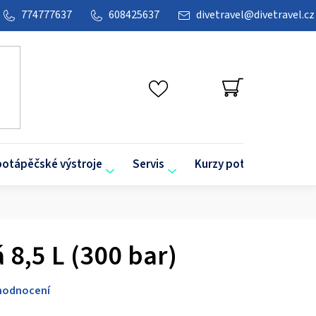
774777637
608425637
divetravel
@
divetravel.cz
NÁKUPNÍ
KOŠÍK
potápěčské výstroje
Servis
Kurzy potápění
O
 8,5 L (300 bar)
hodnocení