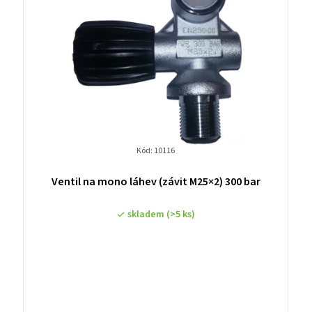
Kód:
10116
Ventil na mono láhev (závit M25×2) 300 bar
skladem
(>5 ks)