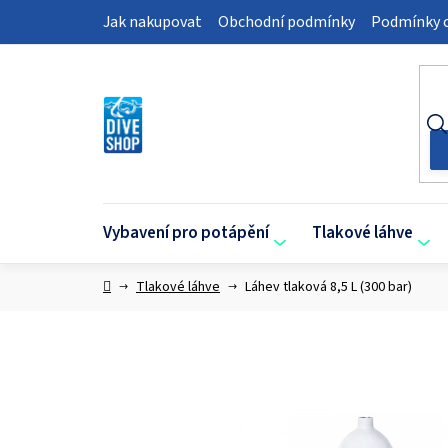
Přejít
Jak nakupovat
Obchodní podmínky
Podmínky o
na
obsah
Vybavení pro potápění
Tlakové láhve
Domů
Tlakové láhve
Láhev tlaková 8,5 L (300 bar)