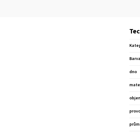
Tec
Kate
Barv
dno
mate
obje
provo
prům