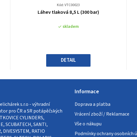
Kód: VTC00023
Průměrné
Láhev tlaková 8,5 L (300 bar)
hodnocení
produktu
skladem
je
0,0
z
5
hvězdiček.
DETAIL
Informace
lichárek s.r.o - výhradní
Doprava a platba
utor pro ČR a SR potápěčských
Vrácení zboží / Reklamace
VÍTKOVICE CYLINDERS,
Vše o nákupu
E, SCUBATECH, SANTI,
, DIVESYSTEM, RATIO
Podmínky ochrany osobních ú