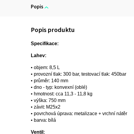
Popis
Specifikace:
Lahev:
• objem: 8,5 L
• provozní tlak: 300 bar, testovací tlak: 450bar
• průměr: 140 mm
• dno - typ: konvexní (oblé)
• hmotnost: cca 11,3 - 11,8 kg
• výška: 750 mm
• závit: M25x2
• povrchová úprava: metalizace + vrchní nátěr
• barva: bílá
Ventil: