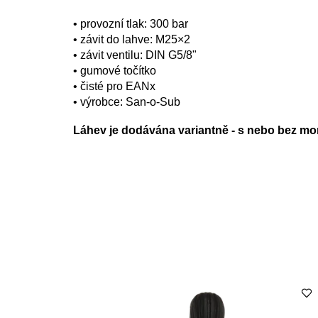
• provozní tlak: 300 bar
• závit do lahve: M25×2
• závit ventilu: DIN G5/8"
• gumové točítko
• čisté pro EANx
• výrobce: San-o-Sub
Láhev je dodávána variantně - s nebo bez mo