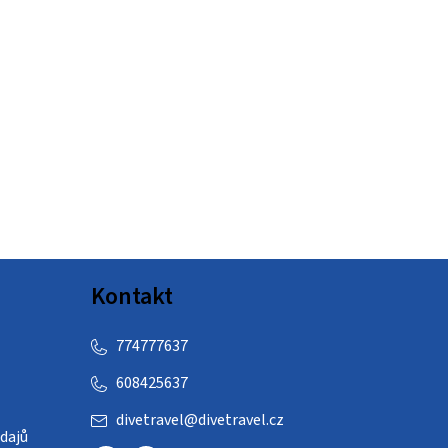
Kontakt
774777637
608425637
divetravel
@
divetravel.cz
dajů