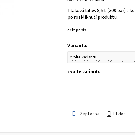
je
Tlaková lahev 8,5 L (300 bar) s 
0,0
po rozkliknutí produktu.
z 5
hvězdiček.
celý popis
Varianta:
zvolte variantu
Zeptat se
Hlídat