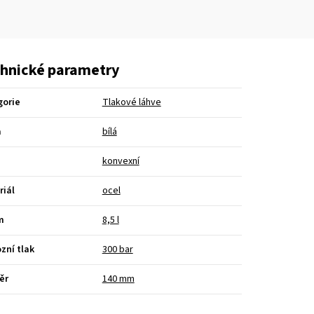
hnické parametry
gorie
Tlakové láhve
a
bílá
konvexní
riál
ocel
m
8,5 l
zní tlak
300 bar
ěr
140 mm