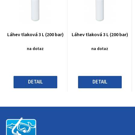
Průměrné
Průměrné
Láhev tlaková 3 L (200 bar)
Láhev tlaková 3 L (200 bar)
hodnocení
hodnocení
produktu
produktu
na dotaz
na dotaz
je
je
0,0
0,0
z
z
5
5
hvězdiček.
hvězdiček.
DETAIL
DETAIL
Z
á
p