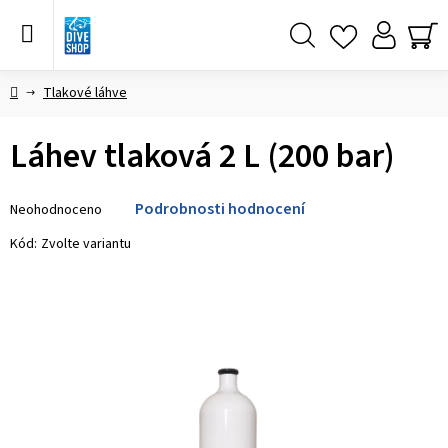
Přejít
na
obsah
Hledat
NÁ
KO
Domů
Tlakové láhve
Láhev tlaková 2 L (200 bar)
Průměrné
Podrobnosti hodnocení
Neohodnoceno
hodnocení
produktu
Kód:
Zvolte variantu
je
0,0
z 5
hvězdiček.