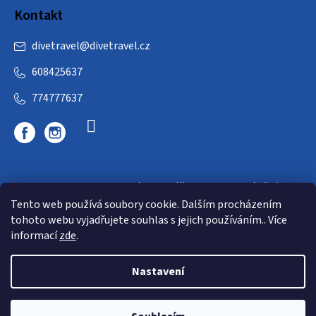
Kontakt
divetravel
@
divetravel.cz
608425637
774777637
DIVETRAVEL - cestovní kancelář - cesty za potápěním
Tento web používá soubory cookie. Dalším procházením
tohoto webu vyjadřujete souhlas s jejich používáním.. Více
informací
zde
.
Nastavení
Copyright 2026
E-dive
. Všechna práva vyhrazena.