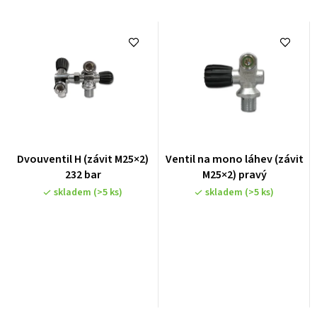
Dvouventil H (závit M25×2)
Ventil na mono láhev (závit
232 bar
M25×2) pravý
skladem
(>5 ks)
skladem
(>5 ks)