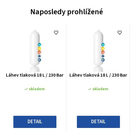
Naposledy prohlížené
Průměrné
Průměrné
Láhev tlaková 18 L / 230 Bar
Láhev tlaková 18 L / 230 Bar
hodnocení
hodnocení
produktu
produktu
skladem
skladem
je
je
0,0
0,0
z
z
5
5
hvězdiček.
hvězdiček.
DETAIL
DETAIL