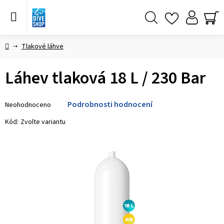
Přejít
na
obsah
Hledat
NÁ
KO
Domů
Tlakové láhve
Láhev tlaková 18 L / 230 Bar
Průměrné
Podrobnosti hodnocení
Neohodnoceno
hodnocení
produktu
Kód:
Zvolte variantu
je
0,0
z 5
hvězdiček.