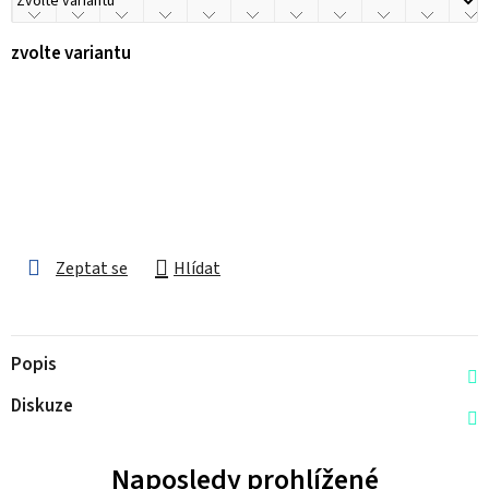
zvolte variantu
Zeptat se
Hlídat
Popis
Diskuze
Naposledy prohlížené