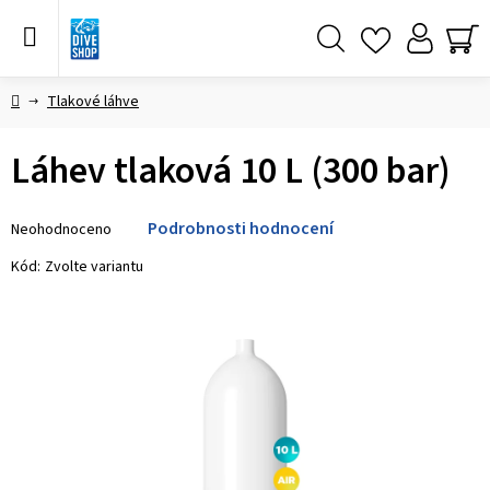
Přejít
na
obsah
Hledat
NÁ
KO
Domů
Tlakové láhve
Láhev tlaková 10 L (300 bar)
Průměrné
Podrobnosti hodnocení
Neohodnoceno
hodnocení
produktu
Kód:
Zvolte variantu
je
0,0
z 5
hvězdiček.