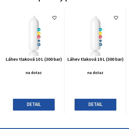
Průměrné
Průměrné
Láhev tlaková 10 L (300 bar)
Láhev tlaková 10 L (300 bar)
hodnocení
hodnocení
produktu
produktu
na dotaz
na dotaz
je
je
0,0
0,0
z
z
5
5
hvězdiček.
hvězdiček.
DETAIL
DETAIL