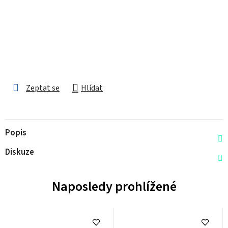
Zeptat se
Hlídat
Popis
Diskuze
Naposledy prohlížené