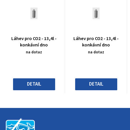
Průměrné
Průměrné
Láhev pro CO2 - 13,4l -
Láhev pro CO2 - 13,4l -
hodnocení
hodnocení
konkávní dno
konkávní dno
produktu
produktu
na dotaz
na dotaz
je
je
0,0
0,0
z
z
5
5
hvězdiček.
hvězdiček.
DETAIL
DETAIL
Z
á