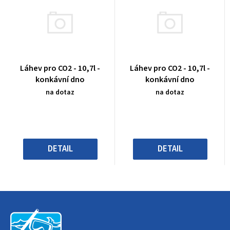
Průměrné
Průměrné
Láhev pro CO2 - 10,7l -
Láhev pro CO2 - 10,7l -
hodnocení
hodnocení
konkávní dno
konkávní dno
produktu
produktu
na dotaz
na dotaz
je
je
0,0
0,0
z
z
5
5
hvězdiček.
hvězdiček.
DETAIL
DETAIL
Z
á