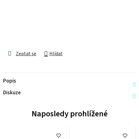
Zeptat se
Hlídat
Popis
Diskuze
Naposledy prohlížené