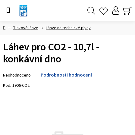
Přejít
na
obsah
Hledat
NÁ
KO
Domů
Tlakové láhve
Láhve na technické plyny
Láhev pro CO2 - 10,7l -
konkávní dno
Průměrné
Podrobnosti hodnocení
Neohodnoceno
hodnocení
produktu
Kód:
1906-CO2
je
0,0
z 5
hvězdiček.