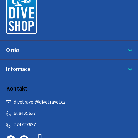
p
a
t
í
O nás
Informace
Kontakt
divetravel
@
divetravel.cz
608425637
774777637