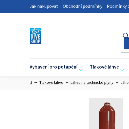
Přejít
Jak nakupovat
Obchodní podmínky
Podmínky o
na
obsah
Vybavení pro potápění
Tlakové láhve
Domů
Tlakové láhve
Láhve na technické plyny
Láhe