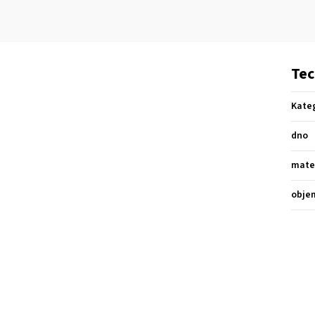
Tec
Kate
dno
mate
obje