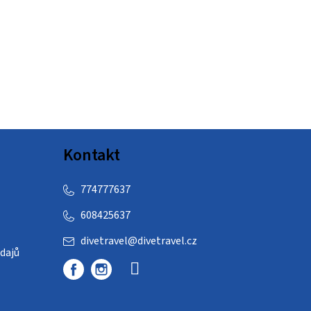
Kontakt
774777637
608425637
divetravel
@
divetravel.cz
dajů