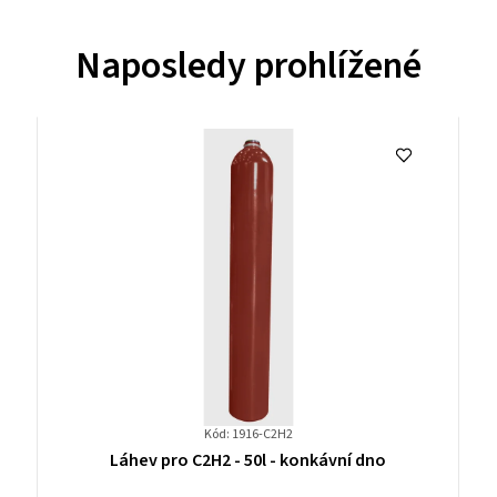
Naposledy prohlížené
Kód: 1916-C2H2
Průměrné
Láhev pro C2H2 - 50l - konkávní dno
hodnocení