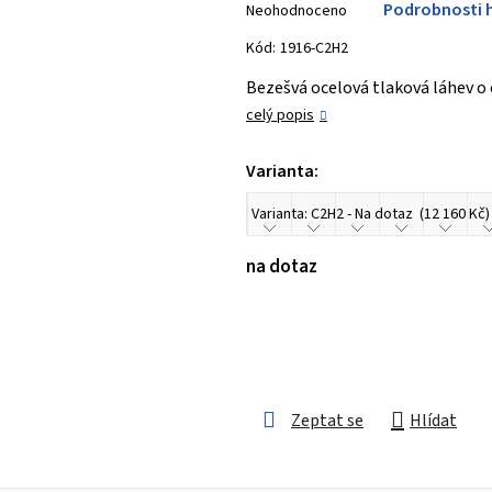
Podrobnosti 
Neohodnoceno
hodnocení
produktu
Kód:
1916-C2H2
je
Bezešvá ocelová tlaková láhev o
0,0
celý popis
z 5
hvězdiček.
Varianta:
na dotaz
Zeptat se
Hlídat