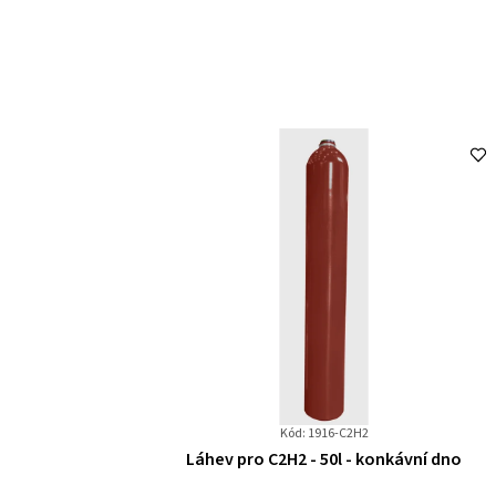
Kód: 1916-C2H2
Průměrné
Láhev pro C2H2 - 50l - konkávní dno
hodnocení