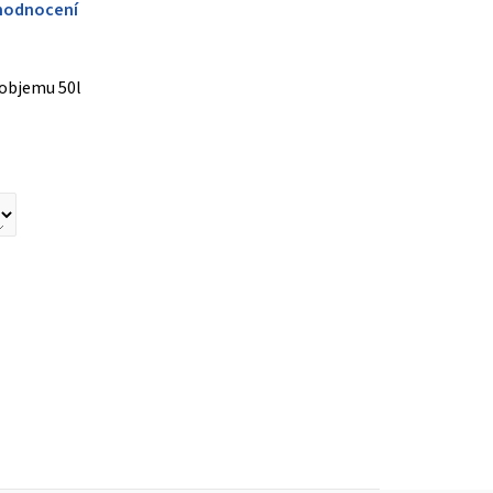
hodnocení
 objemu 50l