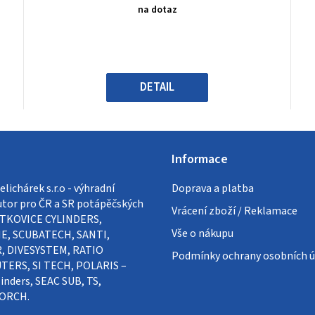
produktu
na dotaz
je
0,0
z
5
hvězdiček.
DETAIL
Informace
lichárek s.r.o - výhradní
Doprava a platba
utor pro ČR a SR potápěčských
Vrácení zboží / Reklamace
VÍTKOVICE CYLINDERS,
Vše o nákupu
E, SCUBATECH, SANTI,
, DIVESYSTEM, RATIO
Podmínky ochrany osobních ú
ERS, SI TECH, POLARIS –
inders, SEAC SUB, TS,
ORCH.