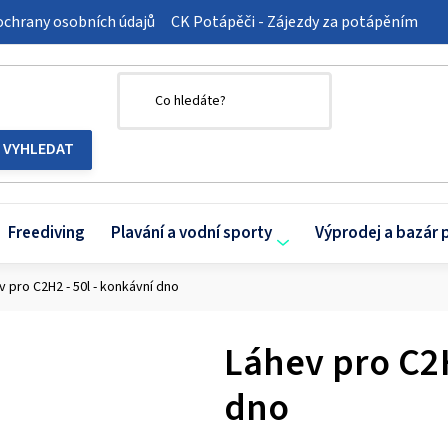
chrany osobních údajů
CK Potápěči - Zájezdy za potápěním
Freediving
Plavání a vodní sporty
Výprodej a bazár 
v pro C2H2 - 50l - konkávní dno
Láhev pro C2H
dno
Průměrné