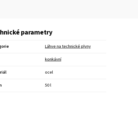
hnické parametry
gorie
Láhve na technické plyny
konkávní
riál
ocel
m
50 l