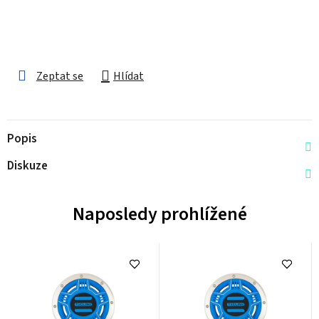
Zeptat se
Hlídat
Popis
Diskuze
Naposledy prohlížené