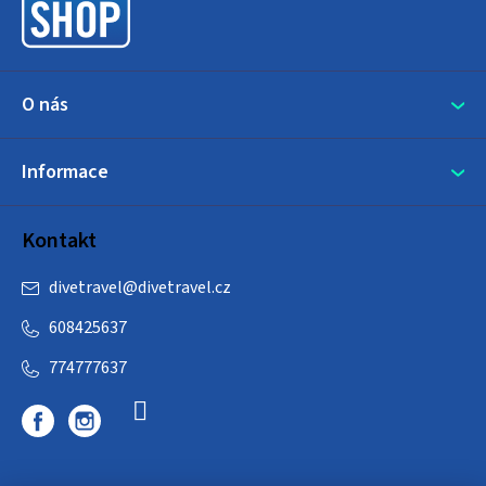
í
O nás
Informace
Kontakt
divetravel
@
divetravel.cz
608425637
774777637