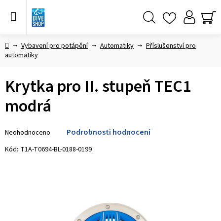
Přejít
na
obsah
Hledat
NÁ
KO
Domů
Vybavení pro potápění
Automatiky
Příslušenství pro
automatiky
Krytka pro II. stupeň TEC1
modrá
Průměrné
Podrobnosti hodnocení
Neohodnoceno
hodnocení
produktu
Kód:
T1A-T0694-BL-0188-0199
je
0,0
z 5
hvězdiček.